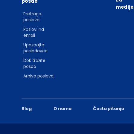
posao
medije
Pretraga
poslova
Poslovi na
email
Upoznajte
poslodavce
Dok tražite
posao
Arhiva poslova
Blog
O nama
Česta pitanja