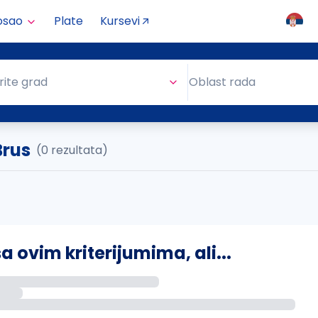
osao
Plate
Kursevi
Oblast rada
rite grad
Oblast rada
Brus
(0 rezultata)
ovim kriterijumima, ali...
s putem email-a kada se pojave novi poslovi.