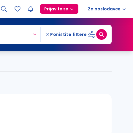
Prijavite se
Za poslodavce
Poništite filtere