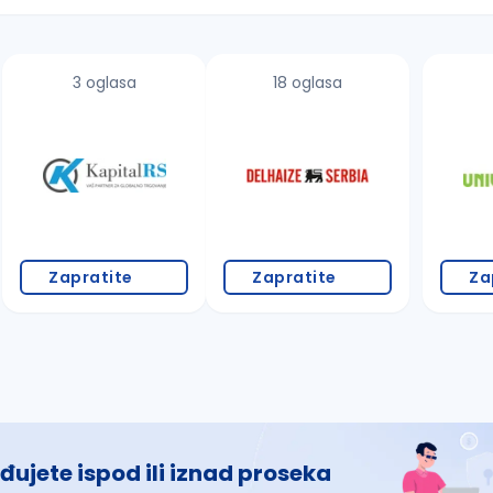
3 oglasa
18 oglasa
 š, đ, ž, dž)
Zapratite
Zapratite
Za
đujete ispod ili iznad proseka