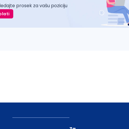
ledajte prosek za vašu poziciju
plati
Za