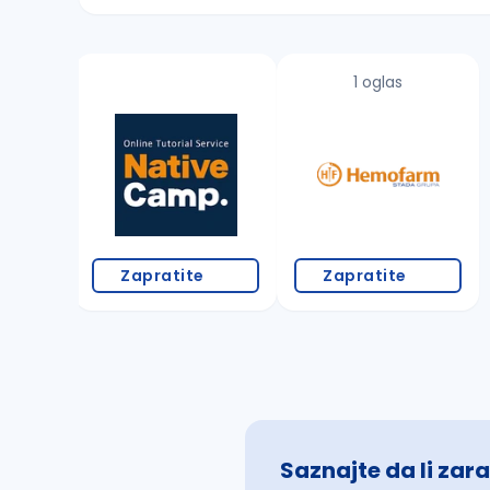
Sačuvajte pretragu
1 oglas
Takođe možete da:
proverite pravopisne greške (koristite č, ć,
povećajte radijus za odabrani grad
promenite odabrane filtere pretrage
Zapratite
Zapratite
Saznajte da li zara