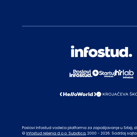
Poslovi Infostud vodeća platforma za zapošljavanje u Srbiji, de
©
Infostud rešenja d.o.o. Subotica
, 2000 -
2026
. Sadržaj sajta