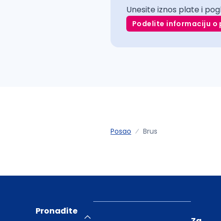
Unesite iznos plate i pog
Podelite informaciju o 
Posao
Brus
Pronađite
Za