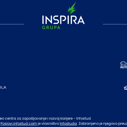
o centra za zapošljavanje i razvoj karijere - Infostud.
Poslovi.infostud.com
je vlasništvo
Infostuda
. Zabranjeno je njegovo preu