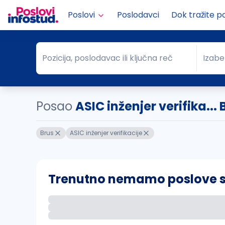
Poslovi
Poslodavci
Dok tražite p
Pozicija, poslodavac ili ključna reč
Izabe
Pozicija, poslodavac ili ključna reč
Grad
Posao
ASIC inženjer verifika... 
Brus
ASIC inženjer verifikacije
Trenutno nemamo poslove sa 
Ako sačuvate ovu pretragu, obavestićemo va