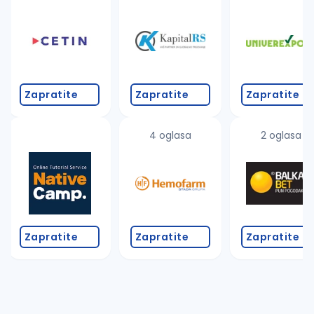
Takođe možete da:
proverite pravopisne greške (koristite č, ć, š, đ, ž,
povećajte radijus za odabrani grad
promenite odabrane filtere pretrage
Zapratite
Zapratite
Zapratite
4 oglasa
2 oglasa
Zapratite
Zapratite
Zapratite