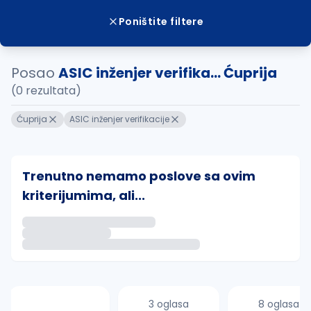
Poništite filtere
Posao
ASIC inženjer verifika... Ćuprija
(0 rezultata)
Ćuprija
ASIC inženjer verifikacije
Trenutno nemamo poslove sa ovim
kriterijumima, ali...
Ako sačuvate ovu pretragu, obavestićemo vas putem 
uvajte pretragu
3 oglasa
8 oglasa