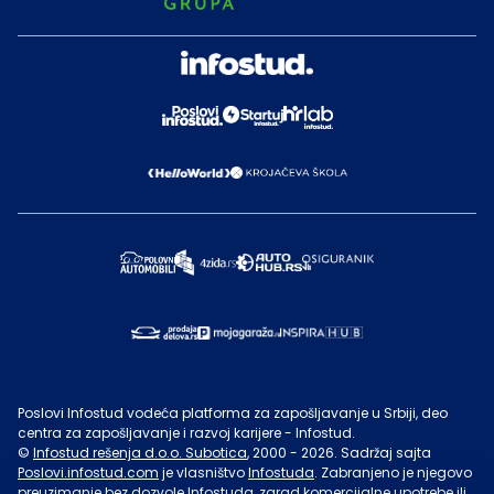
Poslovi Infostud vodeća platforma za zapošljavanje u Srbiji, deo
centra za zapošljavanje i razvoj karijere - Infostud.
©
Infostud rešenja d.o.o. Subotica
, 2000 -
2026
. Sadržaj sajta
Poslovi.infostud.com
je vlasništvo
Infostuda
. Zabranjeno je njegovo
preuzimanje bez dozvole
Infostuda
, zarad komercijalne upotrebe ili