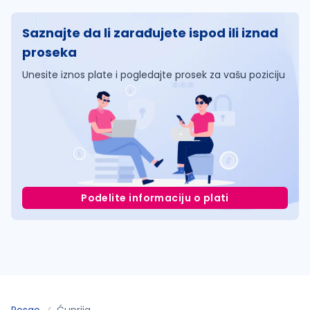
Saznajte da li zarađujete ispod ili iznad
proseka
Unesite iznos plate i pogledajte prosek za vašu poziciju
Podelite informaciju o plati
Posao
Ćuprija