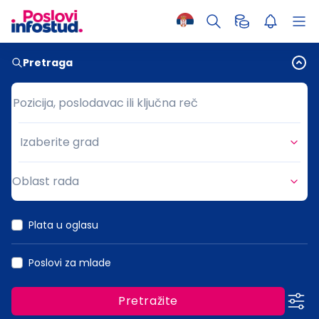
Pretraga
Pozicija, poslodavac ili ključna reč
Pozicija, poslodavac ili ključna reč
Izaberite grad
Grad
Oblast rada
Oblast rada
Plata u oglasu
Poslovi za mlade
Pretražite