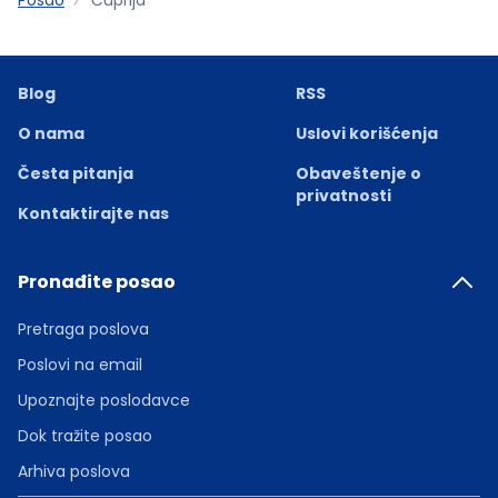
Blog
RSS
O nama
Uslovi korišćenja
Česta pitanja
Obaveštenje o
privatnosti
Kontaktirajte nas
Pronađite posao
Pretraga poslova
Poslovi na email
Upoznajte poslodavce
Dok tražite posao
Arhiva poslova