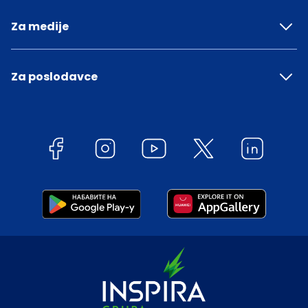
Za medije
Za poslodavce