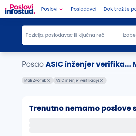
Poslovi
Poslodavci
Dok tražite p
Pozicija, poslodavac ili ključna reč
Izabe
Pozicija, poslodavac ili ključna reč
Grad
Posao
ASIC inženjer verifika...
Mali Zvornik
ASIC inženjer verifikacije
Trenutno nemamo poslove sa 
Ako sačuvate ovu pretragu, obavestićemo va