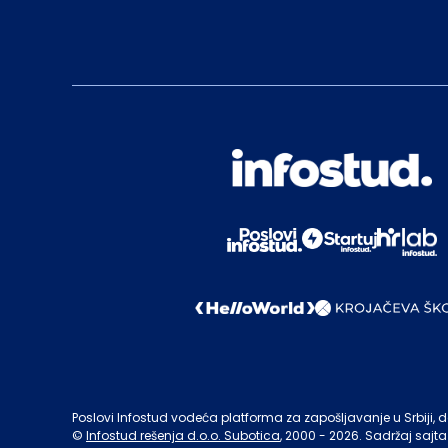
Poslovi Infostud vodeća platforma za zapošljavanje u Srbiji, de
©
Infostud rešenja d.o.o. Subotica
, 2000 -
2026
. Sadržaj sajta