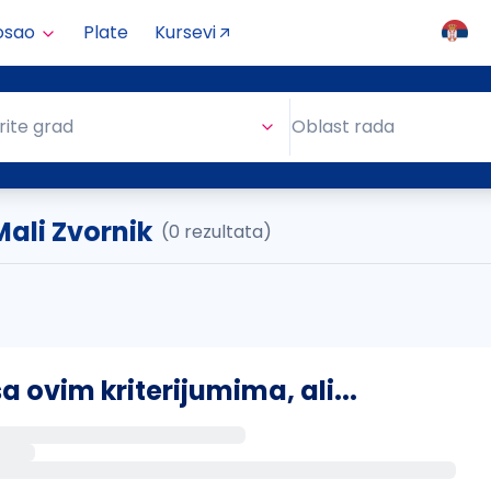
osao
Plate
Kursevi
Oblast rada
rite grad
Oblast rada
 Mali Zvornik
(0 rezultata)
ovim kriterijumima, ali...
s putem email-a kada se pojave novi poslovi.