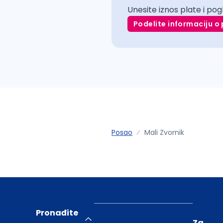
Unesite iznos plate i pog
Podelite informaciju o 
Posao
Mali Zvornik
Pronađite
Za