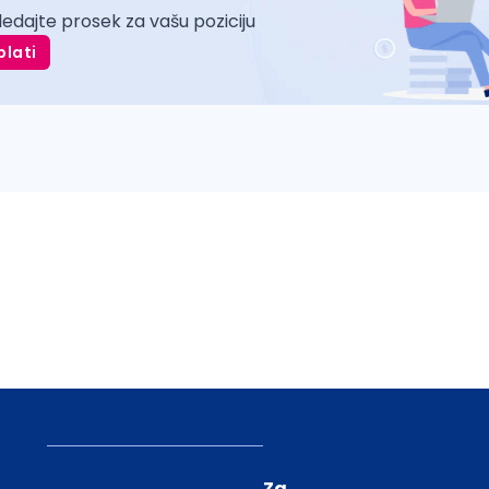
ledajte prosek za vašu poziciju
plati
Za