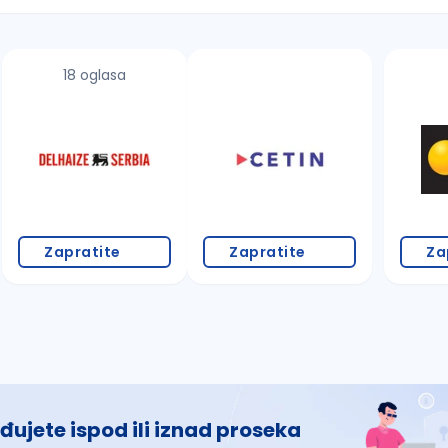
18 oglasa
 š, đ, ž, dž)
Zapratite
Zapratite
Za
đujete ispod ili iznad proseka