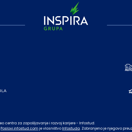
o centra za zapošljavanje i razvoj karijere - Infostud.
Poslovi.infostud.com
je vlasništvo
Infostuda
. Zabranjeno je njegovo preu