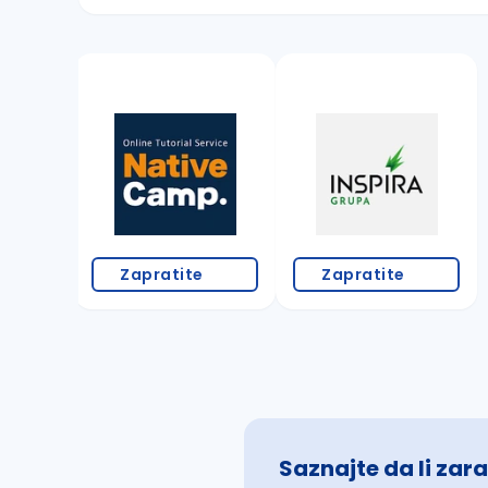
Sačuvajte pretragu
Takođe možete da:
proverite pravopisne greške (koristite č, ć,
povećajte radijus za odabrani grad
promenite odabrane filtere pretrage
Zapratite
Zapratite
Saznajte da li zara