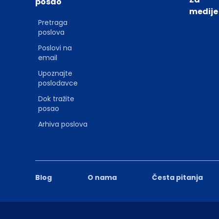
posao
medije
Pretraga
poslova
Poslovi na
email
Upoznajte
poslodavce
Dok tražite
posao
Arhiva poslova
Blog
O nama
Česta pitanja