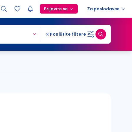
Prijavite se
Za poslodavce
Poništite filtere