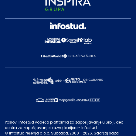
Poslovi Infostud vodeća platforma za zapošljavanje u Srbiji, deo
centra za zapošljavanje i razvoj karijere - Infostud.
©
Infostud rešenja d.o.o. Subotica
, 2000 -
2026
. Sadržaj sajta