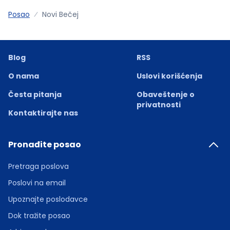
Posao
Novi Bečej
Blog
RSS
O nama
Uslovi korišćenja
Česta pitanja
Obaveštenje o
privatnosti
Kontaktirajte nas
Pronađite posao
Pretraga poslova
Poslovi na email
Upoznajte poslodavce
Dok tražite posao