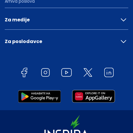
Arhiva poslova
Za medije
Za poslodavce