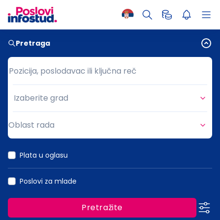
Pretraga
Pozicija, poslodavac ili ključna reč
Pozicija, poslodavac ili ključna reč
Izaberite grad
Grad
Oblast rada
Oblast rada
Plata u oglasu
Poslovi za mlade
Pretražite