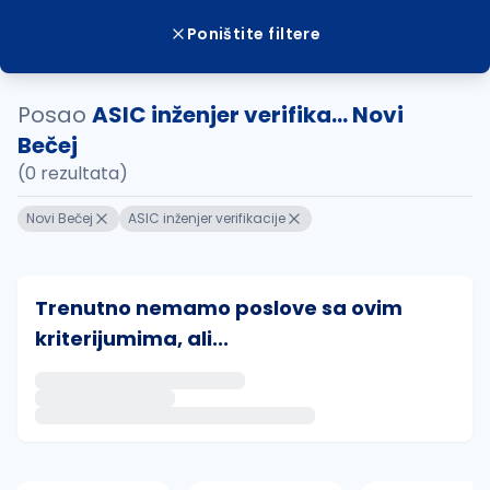
Poništite filtere
Posao
ASIC inženjer verifika... Novi
Bečej
(0 rezultata)
Novi Bečej
ASIC inženjer verifikacije
Trenutno nemamo poslove sa ovim
kriterijumima, ali...
Ako sačuvate ovu pretragu, obavestićemo vas putem 