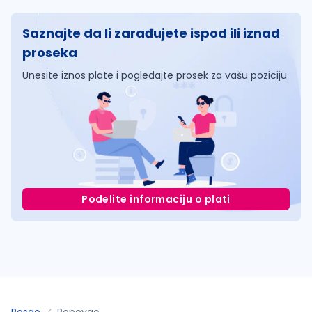
Saznajte da li zarađujete ispod ili iznad
proseka
Unesite iznos plate i pogledajte prosek za vašu poziciju
Podelite informaciju o plati
Posao
Popovac