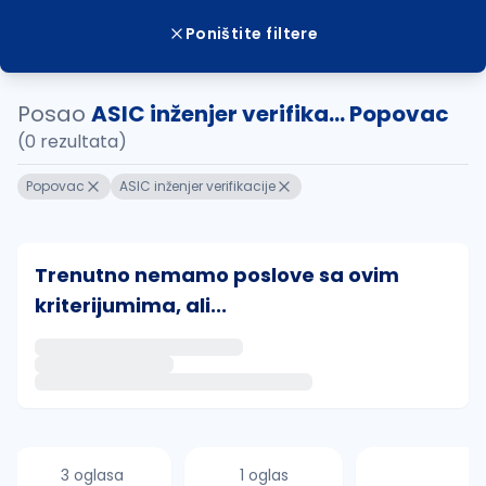
Poništite filtere
Posao
ASIC inženjer verifika... Popovac
(0 rezultata)
Popovac
ASIC inženjer verifikacije
Trenutno nemamo poslove sa ovim
kriterijumima, ali...
Ako sačuvate ovu pretragu, obavestićemo vas putem 
uvajte pretragu
3 oglasa
1 oglas