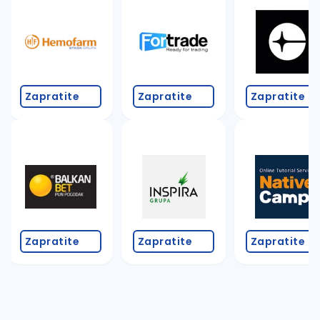
Takođe možete da:
proverite pravopisne greške (koristite č, ć, š, đ, ž,
povećajte radijus za odabrani grad
promenite odabrane filtere pretrage
Zapratite
Zapratite
Zapratite
Zapratite
Zapratite
Zapratite