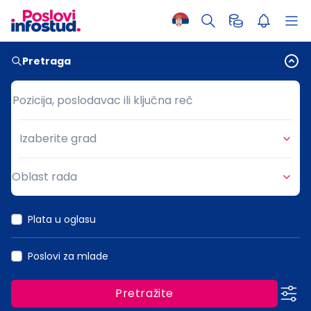
Pretraga
Pozicija, poslodavac ili ključna reč
Pozicija, poslodavac ili ključna reč
Izaberite grad
Grad
Oblast rada
Oblast rada
Plata u oglasu
Poslovi za mlade
Pretražite