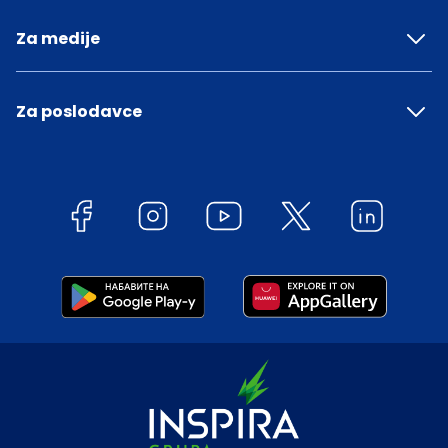
Za medije
Za poslodavce