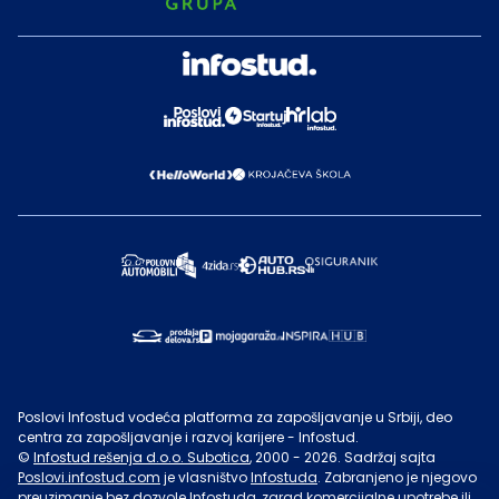
Poslovi Infostud vodeća platforma za zapošljavanje u Srbiji, deo
centra za zapošljavanje i razvoj karijere - Infostud.
©
Infostud rešenja d.o.o. Subotica
, 2000 -
2026
. Sadržaj sajta
Poslovi.infostud.com
je vlasništvo
Infostuda
. Zabranjeno je njegovo
preuzimanje bez dozvole
Infostuda
, zarad komercijalne upotrebe ili