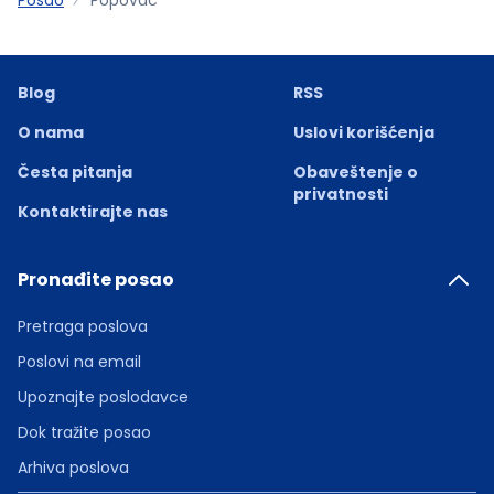
Blog
RSS
O nama
Uslovi korišćenja
Česta pitanja
Obaveštenje o
privatnosti
Kontaktirajte nas
Pronađite posao
Pretraga poslova
Poslovi na email
Upoznajte poslodavce
Dok tražite posao
Arhiva poslova