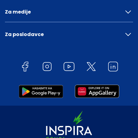
Za medije
Za poslodavce