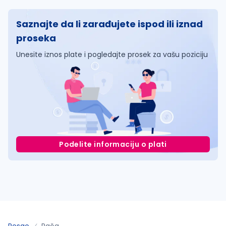
Saznajte da li zarađujete ispod ili iznad
proseka
Unesite iznos plate i pogledajte prosek za vašu poziciju
Podelite informaciju o plati
Posao
Rača