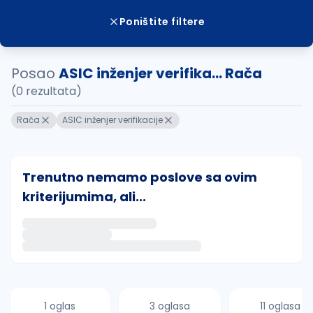
Poništite filtere
Posao
ASIC inženjer verifika... Rača
(0 rezultata)
Rača
ASIC inženjer verifikacije
Trenutno nemamo poslove sa ovim
kriterijumima, ali...
Ako sačuvate ovu pretragu, obavestićemo vas putem 
uvajte pretragu
1 oglas
3 oglasa
11 oglasa