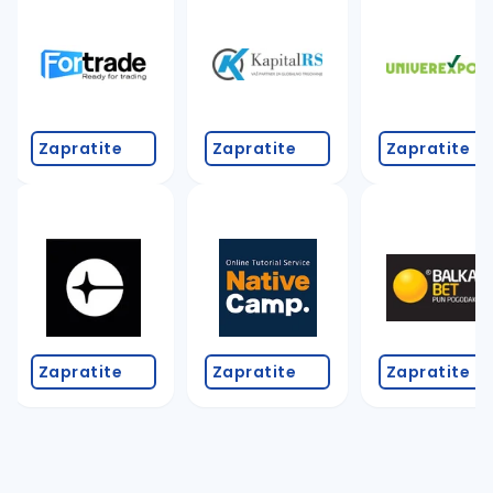
Takođe možete da:
proverite pravopisne greške (koristite č, ć, š, đ, ž,
povećajte radijus za odabrani grad
promenite odabrane filtere pretrage
Zapratite
Zapratite
Zapratite
Zapratite
Zapratite
Zapratite