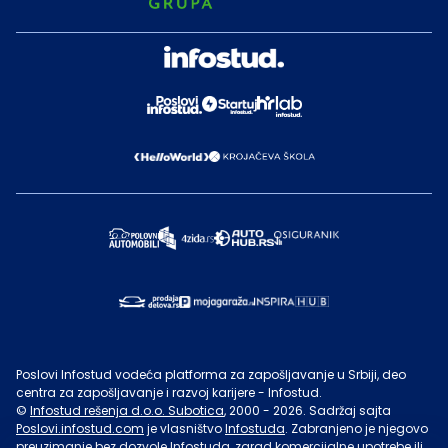
Poslovi Infostud vodeća platforma za zapošljavanje u Srbiji, deo
centra za zapošljavanje i razvoj karijere - Infostud.
©
Infostud rešenja d.o.o. Subotica
, 2000 -
2026
. Sadržaj sajta
Poslovi.infostud.com
je vlasništvo
Infostuda
. Zabranjeno je njegovo
preuzimanje bez dozvole
Infostuda
, zarad komercijalne upotrebe ili