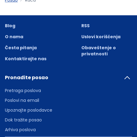
Blog
RSS
O nama
Uslovi korišćenja
Česta pitanja
Obaveštenje o
privatnosti
Kontaktirajte nas
Pronađite posao
Pretraga poslova
Poslovi na email
Upoznajte poslodavce
Dok tražite posao
Arhiva poslova