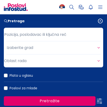
Pretraga
Pozicija, poslodavac ili ključna reč
Pozicija, poslodavac ili ključna reč
Izaberite grad
Grad
Oblast rada
Oblast rada
Plata u oglasu
Poslovi za mlade
Pretražite