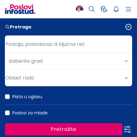
Pretraga
Pozicija, poslodavac ili ključna reč
Pozicija, poslodavac ili ključna reč
Izaberite grad
Grad
Oblast rada
Oblast rada
Plata u oglasu
Poslovi za mlade
Pretražite