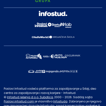
Poslovi Infostud vodeća platforma za zapošljavanje u Srbiji, deo
centra za zapošljavanje i razvoj karijere - Infostud.
©
Infostud rešenja d.o.o. Subotica
, 2000 -
2026
. Sadržaj sajta
Poslovi.infostud.com
je vlasništvo
Infostuda
. Zabranjeno je njegovo
preuzimanje bez dozvole
Infostuda
, zarad komercijalne upotrebe ili