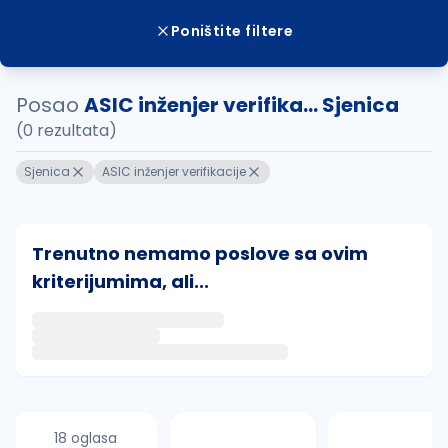
Poništite filtere
Posao
ASIC inženjer verifika... Sjenica
(0 rezultata)
Sjenica
ASIC inženjer verifikacije
Trenutno nemamo poslove sa ovim
kriterijumima, ali...
Ako sačuvate ovu pretragu, obavestićemo vas putem 
uvajte pretragu
18 oglasa