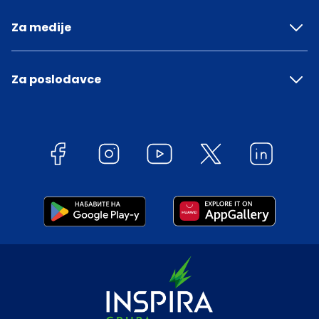
Za medije
Za poslodavce