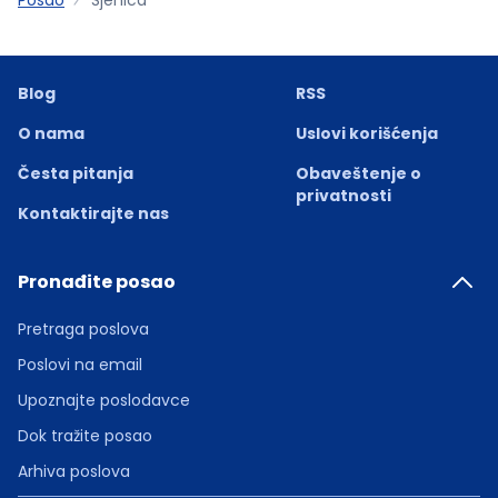
Blog
RSS
O nama
Uslovi korišćenja
Česta pitanja
Obaveštenje o
privatnosti
Kontaktirajte nas
Pronađite posao
Pretraga poslova
Poslovi na email
Upoznajte poslodavce
Dok tražite posao
Arhiva poslova