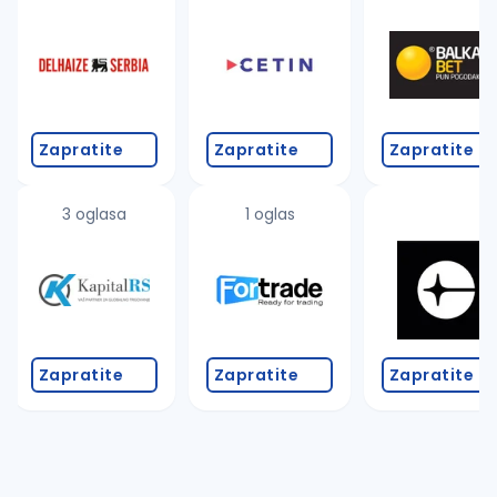
Takođe možete da:
proverite pravopisne greške (koristite č, ć, š, đ, ž,
povećajte radijus za odabrani grad
promenite odabrane filtere pretrage
Zapratite
Zapratite
Zapratite
3 oglasa
1 oglas
Zapratite
Zapratite
Zapratite