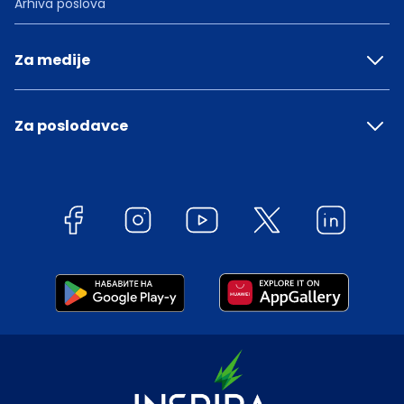
Arhiva poslova
Za medije
Za poslodavce