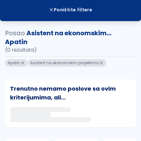
Poništite filtere
Posao
Asistent na ekonomskim...
Apatin
(0 rezultata)
Apatin
Asistent na ekonomskim projektima
Trenutno nemamo poslove sa ovim
kriterijumima, ali...
Ako sačuvate ovu pretragu, obavestićemo vas putem 