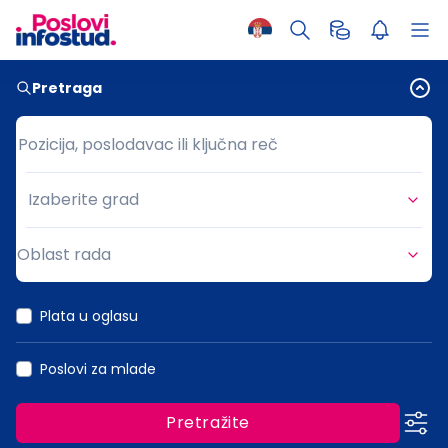
Pretraga
Pozicija, poslodavac ili ključna reč
Pozicija, poslodavac ili ključna reč
Izaberite grad
Grad
Oblast rada
Oblast rada
Plata u oglasu
Poslovi za mlade
Pretražite