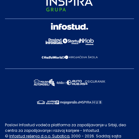
Poslovi Infostud vodeća platforma za zapošljavanje u Srbiji, deo
centra za zapošljavanje i razvoj karijere - Infostud.
©
Infostud rešenja d.o.o. Subotica
, 2000 -
2026
. Sadržaj sajta