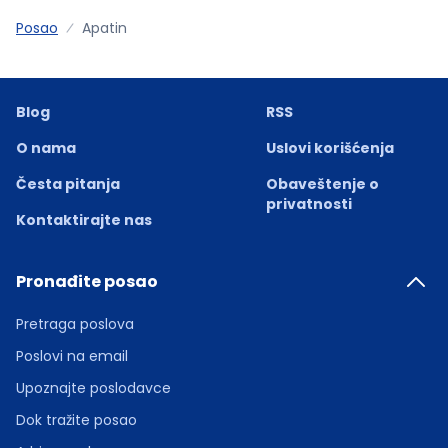
Posao
Apatin
Blog
RSS
O nama
Uslovi korišćenja
Česta pitanja
Obaveštenje o
privatnosti
Kontaktirajte nas
Pronađite posao
Pretraga poslova
Poslovi na email
Upoznajte poslodavce
Dok tražite posao