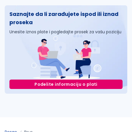
Saznajte da li zarađujete ispod ili iznad
proseka
Unesite iznos plate i pogledajte prosek za vašu poziciju
Podelite informaciju o plati
Posao
Brus