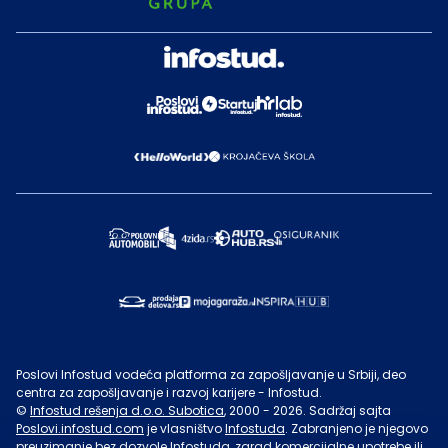
Poslovi Infostud vodeća platforma za zapošljavanje u Srbiji, deo
centra za zapošljavanje i razvoj karijere - Infostud.
©
Infostud rešenja d.o.o. Subotica
, 2000 -
2026
. Sadržaj sajta
Poslovi.infostud.com
je vlasništvo
Infostuda
. Zabranjeno je njegovo
preuzimanje bez dozvole
Infostuda
, zarad komercijalne upotrebe ili