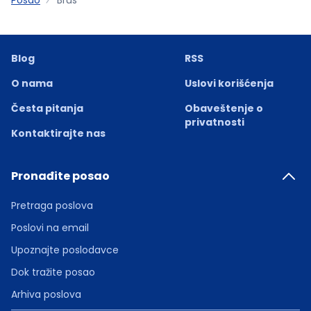
Blog
RSS
O nama
Uslovi korišćenja
Česta pitanja
Obaveštenje o
privatnosti
Kontaktirajte nas
Pronađite posao
Pretraga poslova
Poslovi na email
Upoznajte poslodavce
Dok tražite posao
Arhiva poslova