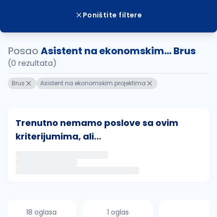
Poništite filtere
Posao
Asistent na ekonomskim... Brus
(0 rezultata)
Brus
Asistent na ekonomskim projektima
Trenutno nemamo poslove sa ovim
kriterijumima, ali...
Ako sačuvate ovu pretragu, obavestićemo vas putem 
uvajte pretragu
18 oglasa
1 oglas