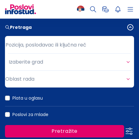
Pretraga
Pozicija, poslodavac ili ključna reč
Pozicija, poslodavac ili ključna reč
Izaberite grad
Grad
Oblast rada
Oblast rada
Plata u oglasu
Poslovi za mlade
Pretražite