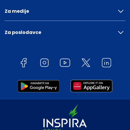
Za medije
Za poslodavce