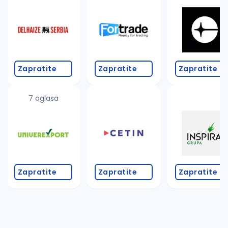
Takođe možete da:
proverite pravopisne greške (koristite č, ć, š, đ, ž,
povećajte radijus za odabrani grad
promenite odabrane filtere pretrage
Zapratite
Zapratite
Zapratite
7 oglasa
Zapratite
Zapratite
Zapratite