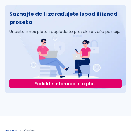
Saznajte da li zarađujete ispod ili iznad
proseka
Unesite iznos plate i pogledajte prosek za vašu poziciju
Podelite informaciju o plati
Posao
Čoka