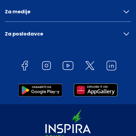
Za medije
Za poslodavce