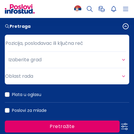
Pretraga
Pozicija, poslodavac ili ključna reč
Pozicija, poslodavac ili ključna reč
Izaberite grad
Grad
Oblast rada
Oblast rada
Plata u oglasu
Poslovi za mlade
Pretražite