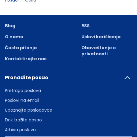
Blog
RSS
O nama
Uslovi korišćenja
Česta pitanja
Obaveštenje o
privatnosti
Kontaktirajte nas
Pronađite posao
Pretraga poslova
Poslovi na email
Upoznajte poslodavce
Dok tražite posao
Arhiva poslova