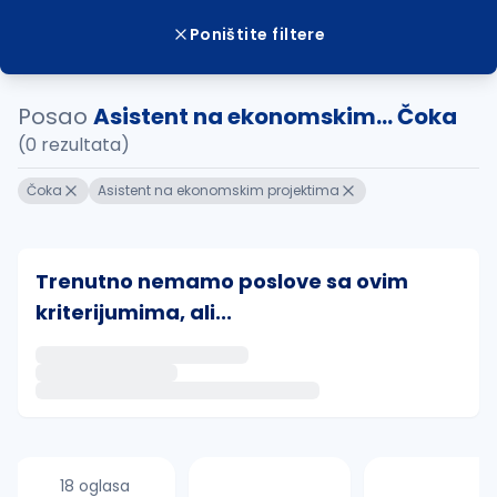
Poništite filtere
Posao
Asistent na ekonomskim... Čoka
(0 rezultata)
Čoka
Asistent na ekonomskim projektima
Trenutno nemamo poslove sa ovim
kriterijumima, ali...
Ako sačuvate ovu pretragu, obavestićemo vas putem 
uvajte pretragu
18 oglasa