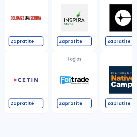
Takođe možete da:
proverite pravopisne greške (koristite č, ć, š, đ, ž,
povećajte radijus za odabrani grad
promenite odabrane filtere pretrage
Zapratite
Zapratite
Zapratite
1 oglas
Zapratite
Zapratite
Zapratite