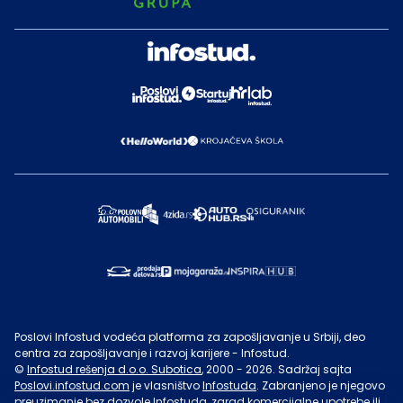
Poslovi Infostud vodeća platforma za zapošljavanje u Srbiji, deo
centra za zapošljavanje i razvoj karijere - Infostud.
©
Infostud rešenja d.o.o. Subotica
, 2000 -
2026
. Sadržaj sajta
Poslovi.infostud.com
je vlasništvo
Infostuda
. Zabranjeno je njegovo
preuzimanje bez dozvole
Infostuda
, zarad komercijalne upotrebe ili