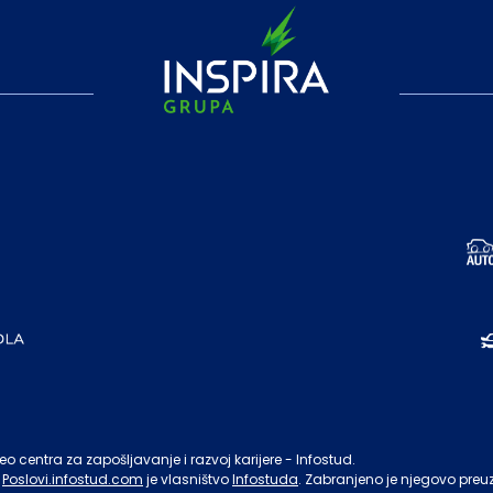
o centra za zapošljavanje i razvoj karijere - Infostud.
Poslovi.infostud.com
je vlasništvo
Infostuda
. Zabranjeno je njegovo preu