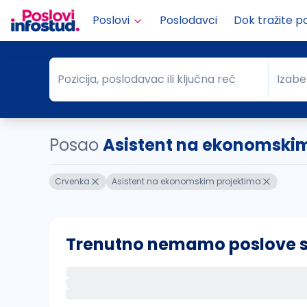
Poslovi
Poslodavci
Dok tražite p
Pozicija, poslodavac ili ključna reč
Izabe
Pozicija, poslodavac ili ključna reč
Grad
Posao
Asistent na ekonomskim
Crvenka
Asistent na ekonomskim projektima
Trenutno nemamo poslove sa 
Ako sačuvate ovu pretragu, obavestićemo va