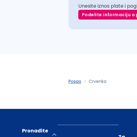
Unesite iznos plate i pog
Podelite informaciju o 
Posao
Crvenka
Pronađite
Za