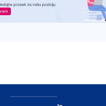
ledajte prosek za vašu poziciju
plati
Za