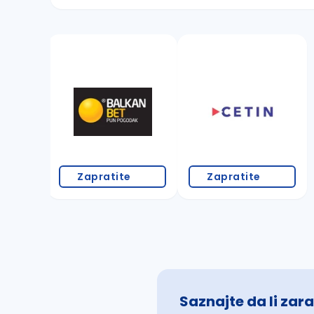
Sačuvajte pretragu
Takođe možete da:
proverite pravopisne greške (koristite č, ć,
povećajte radijus za odabrani grad
promenite odabrane filtere pretrage
Zapratite
Zapratite
Saznajte da li zara