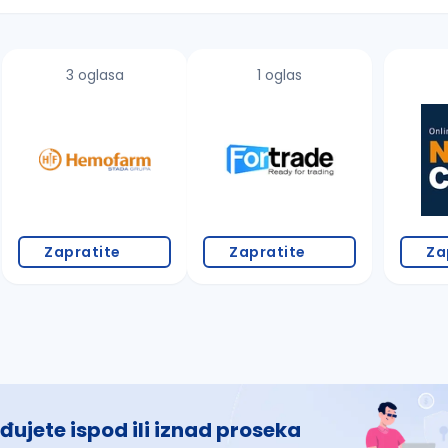
3 oglasa
1 oglas
 š, đ, ž, dž)
Zapratite
Zapratite
Za
đujete ispod ili iznad proseka