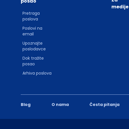
posao
medije
Pretraga
poslova
Poslovi na
email
Upoznajte
poslodavce
Dok tražite
posao
Arhiva poslova
Blog
O nama
Česta pitanja