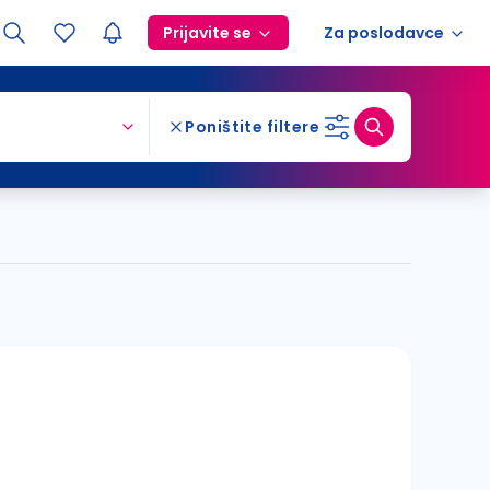
Prijavite se
Za poslodavce
Poništite filtere