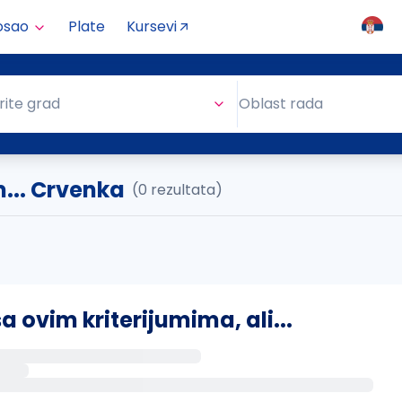
osao
Plate
Kursevi
Oblast rada
rite grad
Oblast rada
... Crvenka
(0 rezultata)
ovim kriterijumima, ali...
s putem email-a kada se pojave novi poslovi.