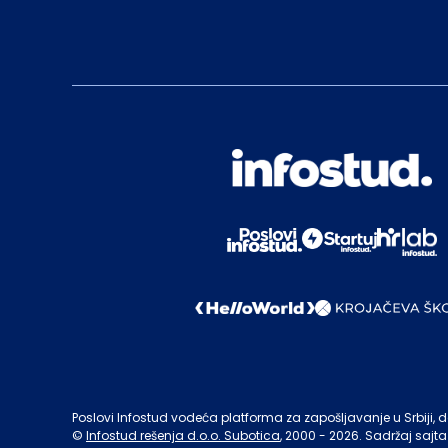
Poslovi Infostud vodeća platforma za zapošljavanje u Srbiji, de
©
Infostud rešenja d.o.o. Subotica
, 2000 -
2026
. Sadržaj sajta