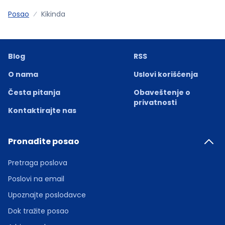
Posao
Kikinda
Blog
RSS
O nama
Uslovi korišćenja
Česta pitanja
Obaveštenje o
privatnosti
Kontaktirajte nas
Pronađite posao
Pretraga poslova
Poslovi na email
Upoznajte poslodavce
Dok tražite posao