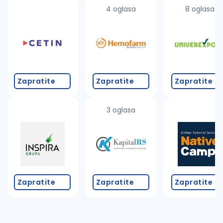
uvajte pretragu
4 oglasa
8 oglasa
Takođe možete da:
proverite pravopisne greške (koristite č, ć, š, đ, ž,
povećajte radijus za odabrani grad
promenite odabrane filtere pretrage
Zapratite
Zapratite
Zapratite
3 oglasa
Zapratite
Zapratite
Zapratite