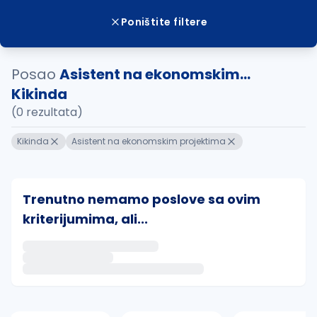
Poništite filtere
Posao
Asistent na ekonomskim...
Kikinda
(0 rezultata)
Kikinda
Asistent na ekonomskim projektima
Trenutno nemamo poslove sa ovim
kriterijumima, ali...
Ako sačuvate ovu pretragu, obavestićemo vas putem 