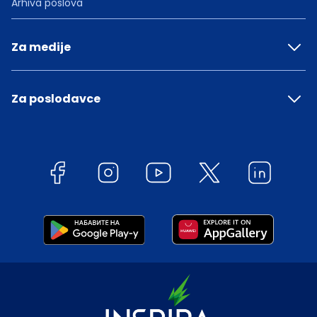
Arhiva poslova
Za medije
Za poslodavce