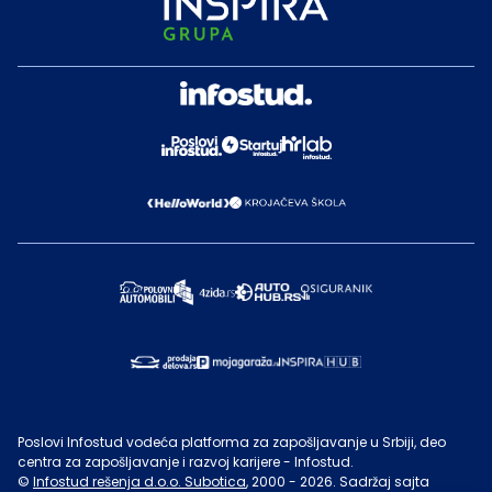
Poslovi Infostud vodeća platforma za zapošljavanje u Srbiji, deo
centra za zapošljavanje i razvoj karijere - Infostud.
©
Infostud rešenja d.o.o. Subotica
, 2000 -
2026
. Sadržaj sajta