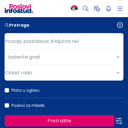
Pretraga
Pozicija, poslodavac ili ključna reč
Pozicija, poslodavac ili ključna reč
Izaberite grad
Grad
Oblast rada
Oblast rada
Plata u oglasu
Poslovi za mlade
Pretražite