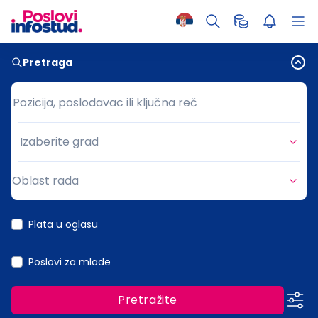
Pretraga
Pozicija, poslodavac ili ključna reč
Pozicija, poslodavac ili ključna reč
Izaberite grad
Grad
Oblast rada
Oblast rada
Plata u oglasu
Poslovi za mlade
Pretražite