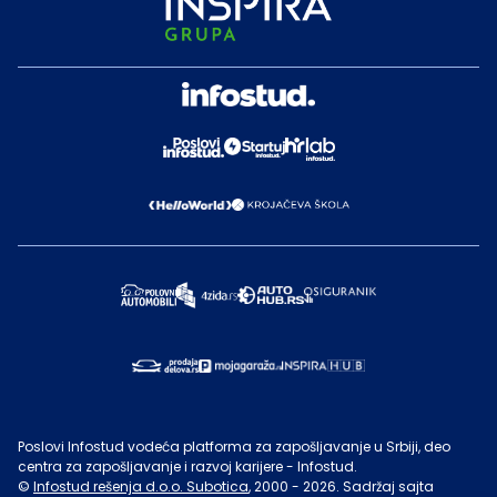
Poslovi Infostud vodeća platforma za zapošljavanje u Srbiji, deo
centra za zapošljavanje i razvoj karijere - Infostud.
©
Infostud rešenja d.o.o. Subotica
, 2000 -
2026
. Sadržaj sajta