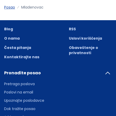
Posao
Mladenovac
Blog
RSS
O nama
Uslovi korišćenja
Česta pitanja
Obaveštenje o
privatnosti
Kontaktirajte nas
Pronađite posao
Pretraga poslova
Poslovi na email
Upoznajte poslodavce
Dok tražite posao