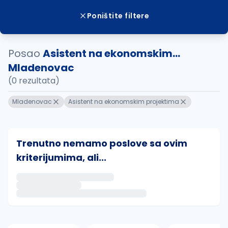
Poništite filtere
Posao
Asistent na ekonomskim...
Mladenovac
(0 rezultata)
Mladenovac
Asistent na ekonomskim projektima
Trenutno nemamo poslove sa ovim
kriterijumima, ali...
Ako sačuvate ovu pretragu, obavestićemo vas putem 