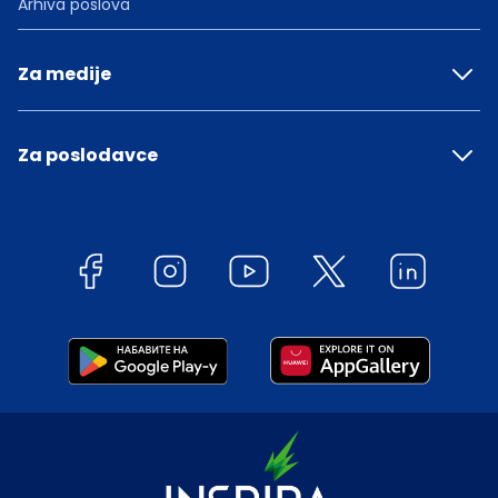
Arhiva poslova
Za medije
Za poslodavce