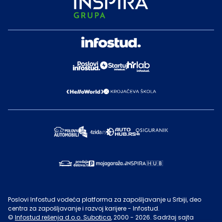
Poslovi Infostud vodeća platforma za zapošljavanje u Srbiji, deo
centra za zapošljavanje i razvoj karijere - Infostud.
©
Infostud rešenja d.o.o. Subotica
, 2000 -
2026
. Sadržaj sajta