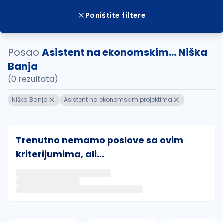
Poništite filtere
Posao
Asistent na ekonomskim... Niška
Banja
(0 rezultata)
Niška Banja
Asistent na ekonomskim projektima
Trenutno nemamo poslove sa ovim
kriterijumima, ali...
Ako sačuvate ovu pretragu, obavestićemo vas putem 