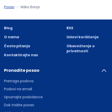
Posao
Niška Banja
Blog
RSS
O nama
Uslovi korišćenja
Česta pitanja
Obaveštenje o
privatnosti
Kontaktirajte nas
Pronađite posao
Pretraga poslova
Poslovi na email
Upoznajte poslodavce
Dok tražite posao