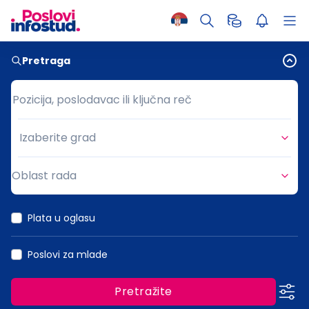
Pretraga
Pozicija, poslodavac ili ključna reč
Pozicija, poslodavac ili ključna reč
Izaberite grad
Grad
Oblast rada
Oblast rada
Plata u oglasu
Poslovi za mlade
Pretražite