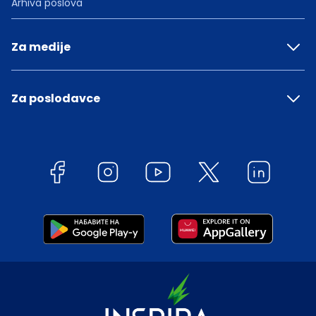
Arhiva poslova
Za medije
Za poslodavce