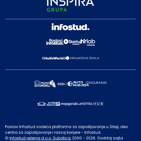
Poslovi Infostud vodeća platforma za zapošljavanje u Srbiji, deo
centra za zapošljavanje i razvoj karijere - Infostud.
©
Infostud rešenja d.o.o. Subotica
, 2000 -
2026
. Sadržaj sajta