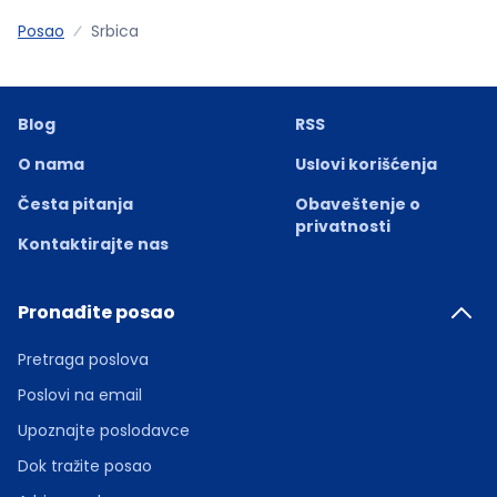
Posao
Srbica
Blog
RSS
O nama
Uslovi korišćenja
Česta pitanja
Obaveštenje o
privatnosti
Kontaktirajte nas
Pronađite posao
Pretraga poslova
Poslovi na email
Upoznajte poslodavce
Dok tražite posao