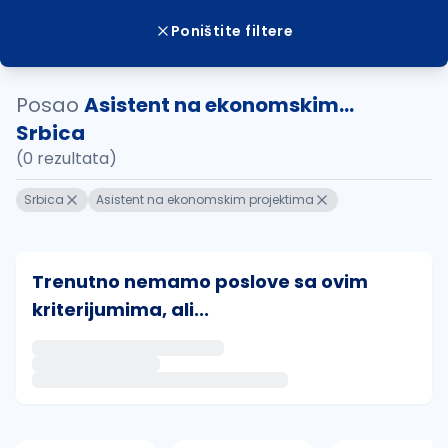
Poništite filtere
Posao
Asistent na ekonomskim...
Srbica
(0 rezultata)
Srbica
Asistent na ekonomskim projektima
Trenutno nemamo poslove sa ovim
kriterijumima, ali...
Ako sačuvate ovu pretragu, obavestićemo vas putem 