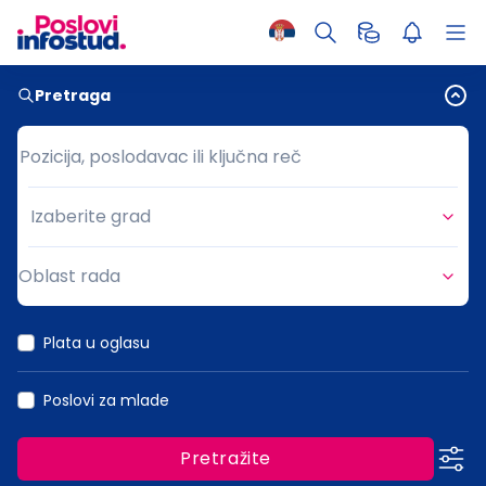
Pretraga
Pozicija, poslodavac ili ključna reč
Pozicija, poslodavac ili ključna reč
Izaberite grad
Grad
Oblast rada
Oblast rada
Plata u oglasu
Poslovi za mlade
Pretražite