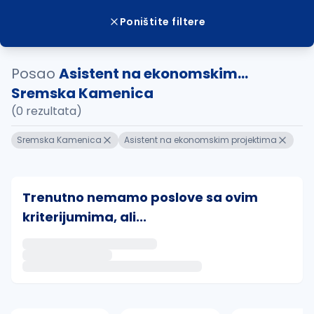
Poništite filtere
Posao
Asistent na ekonomskim...
Sremska Kamenica
(0 rezultata)
Sremska Kamenica
Asistent na ekonomskim projektima
Trenutno nemamo poslove sa ovim
kriterijumima, ali...
Ako sačuvate ovu pretragu, obavestićemo vas putem 