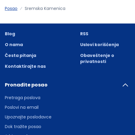
Posao
Sremska Kamenica
Blog
RSS
O nama
Uslovi korišćenja
Česta pitanja
Obaveštenje o
privatnosti
Kontaktirajte nas
Pronađite posao
Pretraga poslova
Poslovi na email
Upoznajte poslodavce
Dok tražite posao