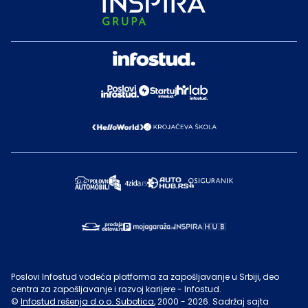
Poslovi Infostud vodeća platforma za zapošljavanje u Srbiji, deo
centra za zapošljavanje i razvoj karijere - Infostud.
©
Infostud rešenja d.o.o. Subotica
, 2000 -
2026
. Sadržaj sajta