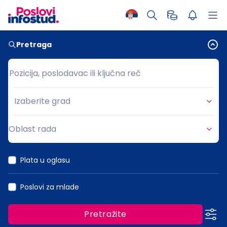
Pretraga
Pozicija, poslodavac ili ključna reč
Pozicija, poslodavac ili ključna reč
Izaberite grad
Grad
Oblast rada
Oblast rada
Plata u oglasu
Poslovi za mlade
Pretražite