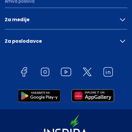
Arhiva poslova
Za medije
Za poslodavce