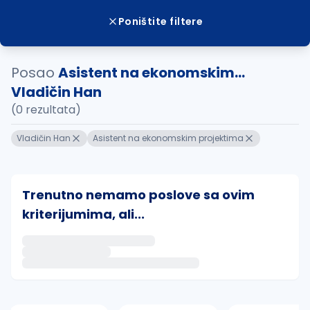
Poništite filtere
Posao
Asistent na ekonomskim...
Vladičin Han
(0 rezultata)
Vladičin Han
Asistent na ekonomskim projektima
Trenutno nemamo poslove sa ovim
kriterijumima, ali...
Ako sačuvate ovu pretragu, obavestićemo vas putem 