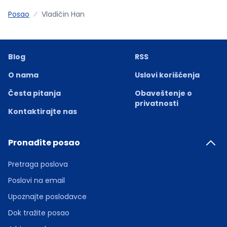
Posao
Vladičin Han
Blog
RSS
O nama
Uslovi korišćenja
Česta pitanja
Obaveštenje o
privatnosti
Kontaktirajte nas
Pronađite posao
Pretraga poslova
Poslovi na email
Upoznajte poslodavce
Dok tražite posao