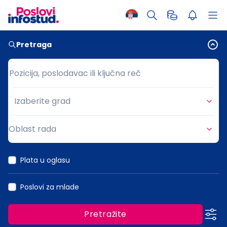
Pretraga
Pozicija, poslodavac ili ključna reč
Pozicija, poslodavac ili ključna reč
Izaberite grad
Grad
Oblast rada
Oblast rada
Plata u oglasu
Poslovi za mlade
Pretražite