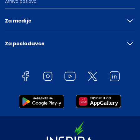
Arhiva poslova
Za medije
Za poslodavce