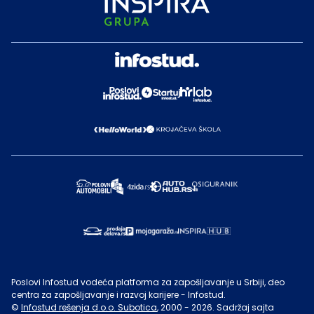
Poslovi Infostud vodeća platforma za zapošljavanje u Srbiji, deo
centra za zapošljavanje i razvoj karijere - Infostud.
©
Infostud rešenja d.o.o. Subotica
, 2000 -
2026
. Sadržaj sajta