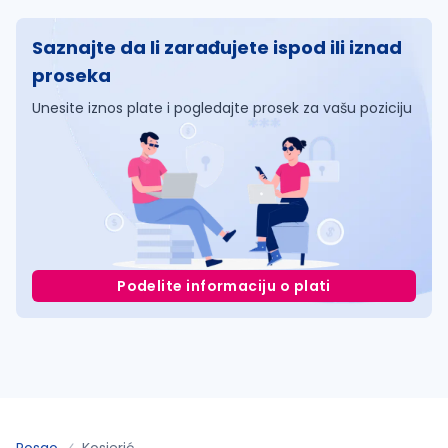
Saznajte da li zarađujete ispod ili iznad
proseka
Unesite iznos plate i pogledajte prosek za vašu poziciju
Podelite informaciju o plati
Posao
Kosjerić