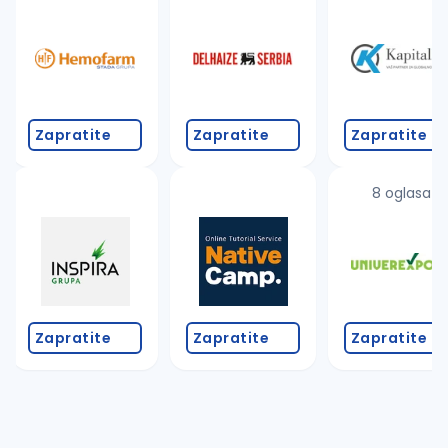
Takođe možete da:
proverite pravopisne greške (koristite č, ć, š, đ, ž,
povećajte radijus za odabrani grad
promenite odabrane filtere pretrage
Zapratite
Zapratite
Zapratite
8 oglasa
Zapratite
Zapratite
Zapratite