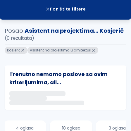
Poništite filtere
Posao
Asistent na projektima... Kosjerić
(0 rezultata)
Kosjerić
Asistent na projektima u arhitekturi
Trenutno nemamo poslove sa ovim
kriterijumima, ali...
Ako sačuvate ovu pretragu, obavestićemo vas putem 
uvajte pretragu
4 oglasa
18 oglasa
3 oglasa