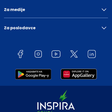
Za medije
Za poslodavce