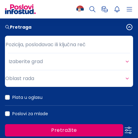
Pretraga
Pozicija, poslodavac ili ključna reč
Pozicija, poslodavac ili ključna reč
Izaberite grad
Grad
Oblast rada
Oblast rada
Plata u oglasu
Poslovi za mlade
Pretražite