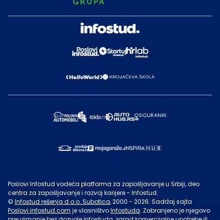
Poslovi Infostud vodeća platforma za zapošljavanje u Srbiji, deo
centra za zapošljavanje i razvoj karijere - Infostud.
©
Infostud rešenja d.o.o. Subotica
, 2000 -
2026
. Sadržaj sajta
Poslovi.infostud.com
je vlasništvo
Infostuda
. Zabranjeno je njegovo
preuzimanje bez dozvole
Infostuda
, zarad komercijalne upotrebe ili