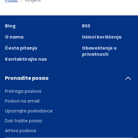
Blog
RSS
O nama
Uslovi korišćenja
Česta pitanja
Obaveštenje o
privatnosti
Kontaktirajte nas
Pronađite posao
Pretraga poslova
Poslovi na email
Upoznajte poslodavce
Dok tražite posao
Arhiva poslova