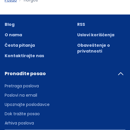
Blog
RSS
O nama
Uslovi korišćenja
Česta pitanja
Obaveštenje o
privatnosti
Kontaktirajte nas
Pronađite posao
Pretraga poslova
Poslovi na email
Upoznajte poslodavce
Dok tražite posao
Arhiva poslova