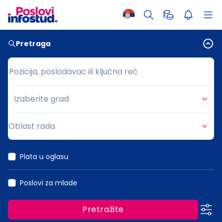
Pretraga
Pozicija, poslodavac ili ključna reč
Pozicija, poslodavac ili ključna reč
Izaberite grad
Grad
Oblast rada
Oblast rada
Plata u oglasu
Poslovi za mlade
Pretražite