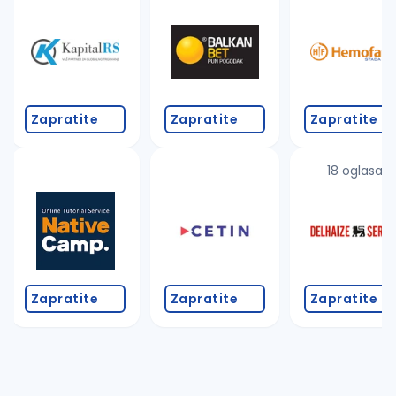
Takođe možete da:
proverite pravopisne greške (koristite č, ć, š, đ, ž,
povećajte radijus za odabrani grad
promenite odabrane filtere pretrage
Zapratite
Zapratite
Zapratite
18 oglasa
Zapratite
Zapratite
Zapratite