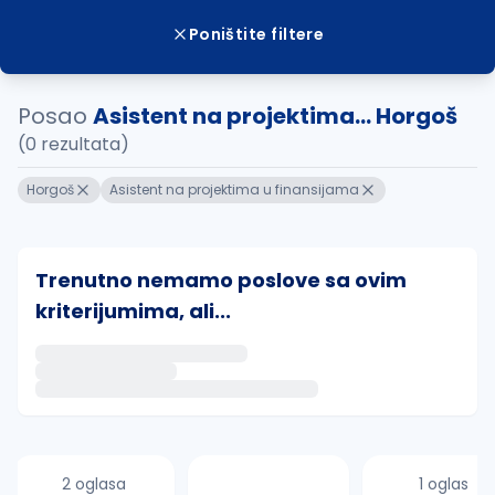
Poništite filtere
Posao
Asistent na projektima... Horgoš
(0 rezultata)
Horgoš
Asistent na projektima u finansijama
Trenutno nemamo poslove sa ovim
kriterijumima, ali...
Ako sačuvate ovu pretragu, obavestićemo vas putem 
uvajte pretragu
2 oglasa
1 oglas