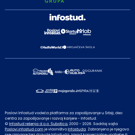
Poslovi Infostud vodeća platforma za zapošljavanje u Srbiji, deo
centra za zapošljavanje i razvoj karijere - Infostud.
©
Infostud rešenja d.o.o. Subotica
, 2000 -
2026
. Sadržaj sajta
Poslovi.infostud.com
je vlasništvo
Infostuda
. Zabranjeno je njegovo
preuzimanje bez dozvole
Infostuda
, zarad komercijalne upotrebe ili