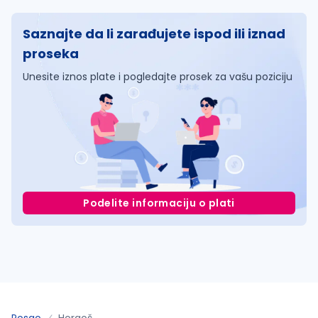
Saznajte da li zarađujete ispod ili iznad
proseka
Unesite iznos plate i pogledajte prosek za vašu poziciju
Podelite informaciju o plati
Posao
Horgoš