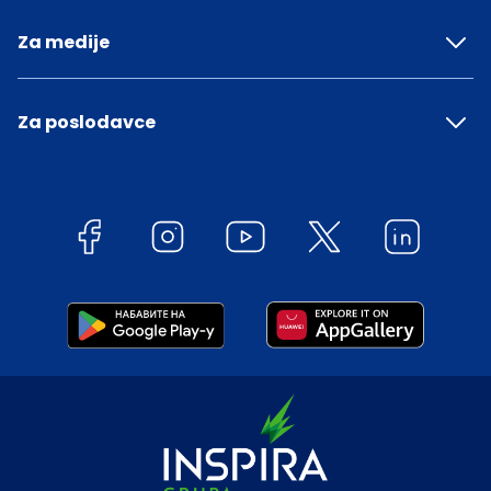
Za medije
Za poslodavce