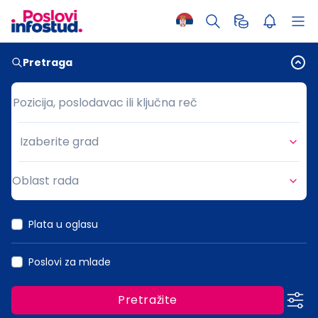
Pretraga
Pozicija, poslodavac ili ključna reč
Pozicija, poslodavac ili ključna reč
Izaberite grad
Grad
Oblast rada
Oblast rada
Plata u oglasu
Poslovi za mlade
Pretražite