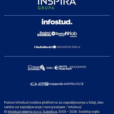
Poslovi Infostud vodeća platforma za zapošljavanje u Srbiji, deo
centra za zapošljavanje i razvoj karijere - Infostud.
©
Infostud rešenja d.o.o. Subotica
, 2000 -
2026
. Sadržaj sajta