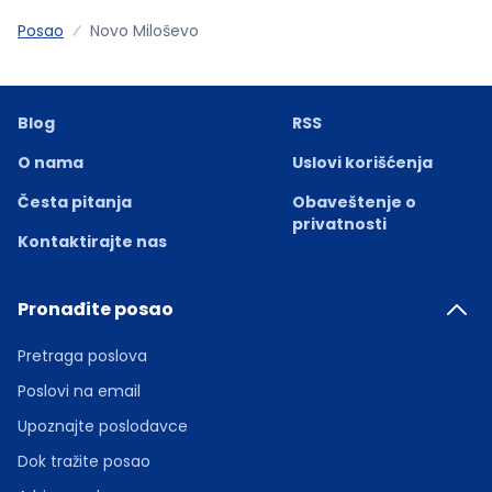
Posao
Novo Miloševo
Blog
RSS
O nama
Uslovi korišćenja
Česta pitanja
Obaveštenje o
privatnosti
Kontaktirajte nas
Pronađite posao
Pretraga poslova
Poslovi na email
Upoznajte poslodavce
Dok tražite posao