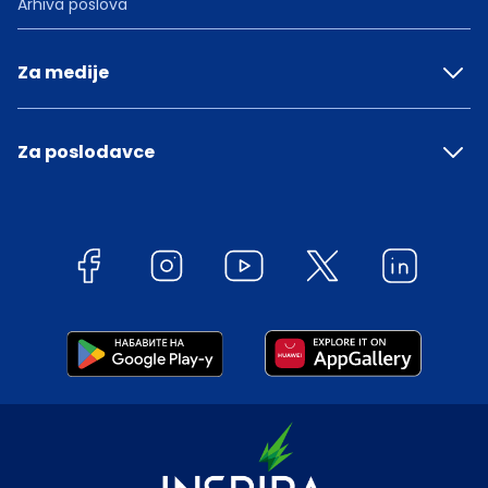
Arhiva poslova
Za medije
Za poslodavce