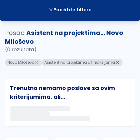
Poništite filtere
Posao
Asistent na projektima... Novo
Miloševo
(0 rezultata)
Novo Miloševo
Asistent na projektima u finansijama
Trenutno nemamo poslove sa ovim
kriterijumima, ali...
Ako sačuvate ovu pretragu, obavestićemo vas putem 