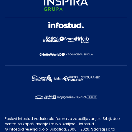
Poslovi Infostud vodeća platforma za zapošljavanje u Srbiji, deo
centra za zapošljavanje i razvoj karijere - Infostud.
©
Infostud rešenja d.o.o. Subotica
, 2000 -
2026
. Sadržaj sajta