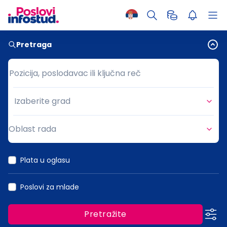
Pretraga
Pozicija, poslodavac ili ključna reč
Pozicija, poslodavac ili ključna reč
Izaberite grad
Grad
Oblast rada
Oblast rada
Plata u oglasu
Poslovi za mlade
Pretražite