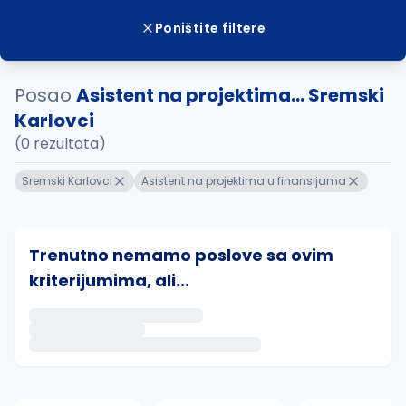
Poništite filtere
Posao
Asistent na projektima... Sremski
Karlovci
(0 rezultata)
Sremski Karlovci
Asistent na projektima u finansijama
Trenutno nemamo poslove sa ovim
kriterijumima, ali...
Ako sačuvate ovu pretragu, obavestićemo vas putem 