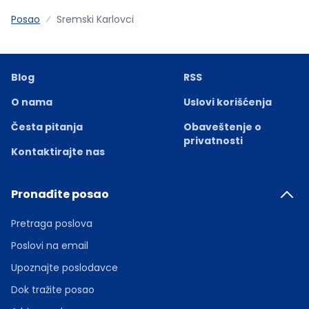
Posao
Sremski Karlovci
Blog
RSS
O nama
Uslovi korišćenja
Česta pitanja
Obaveštenje o
privatnosti
Kontaktirajte nas
Pronađite posao
Pretraga poslova
Poslovi na email
Upoznajte poslodavce
Dok tražite posao