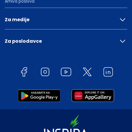
Arhiva poslova
Za medije
Za poslodavce