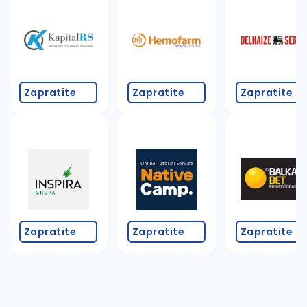
Takođe možete da:
proverite pravopisne greške (koristite č, ć, š, đ, ž,
povećajte radijus za odabrani grad
promenite odabrane filtere pretrage
Zapratite
Zapratite
Zapratite
Zapratite
Zapratite
Zapratite