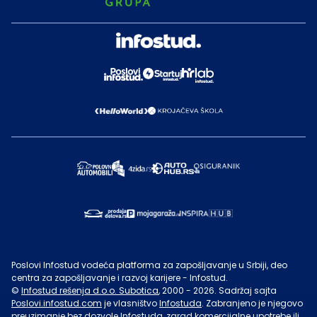
Poslovi Infostud vodeća platforma za zapošljavanje u Srbiji, deo
centra za zapošljavanje i razvoj karijere - Infostud.
©
Infostud rešenja d.o.o. Subotica
, 2000 -
2026
. Sadržaj sajta
Poslovi.infostud.com
je vlasništvo
Infostuda
. Zabranjeno je njegovo
preuzimanje bez dozvole
Infostuda
, zarad komercijalne upotrebe ili