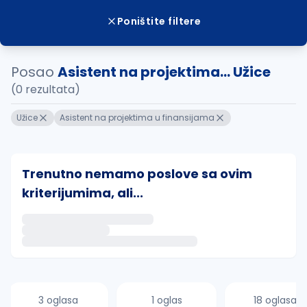
Poništite filtere
Posao
Asistent na projektima... Užice
(0 rezultata)
Užice
Asistent na projektima u finansijama
Trenutno nemamo poslove sa ovim
kriterijumima, ali...
Ako sačuvate ovu pretragu, obavestićemo vas putem 
uvajte pretragu
3 oglasa
1 oglas
18 oglasa