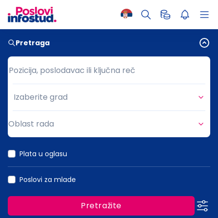
Pretraga
Pozicija, poslodavac ili ključna reč
Pozicija, poslodavac ili ključna reč
Izaberite grad
Grad
Oblast rada
Oblast rada
Plata u oglasu
Poslovi za mlade
Pretražite