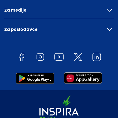
Za medije
Za poslodavce