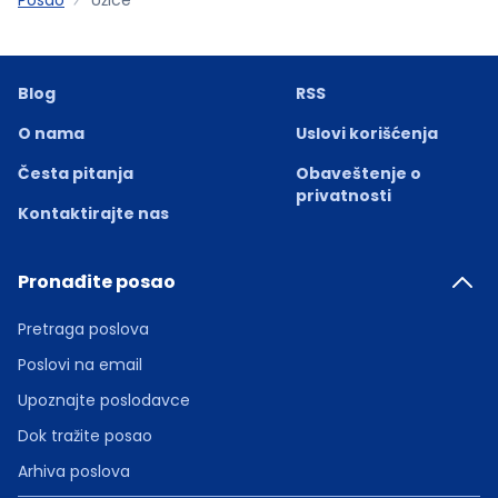
Blog
RSS
O nama
Uslovi korišćenja
Česta pitanja
Obaveštenje o
privatnosti
Kontaktirajte nas
Pronađite posao
Pretraga poslova
Poslovi na email
Upoznajte poslodavce
Dok tražite posao
Arhiva poslova