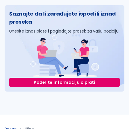
Saznajte da li zarađujete ispod ili iznad
proseka
Unesite iznos plate i pogledajte prosek za vašu poziciju
Podelite informaciju o plati
Posao
Užice