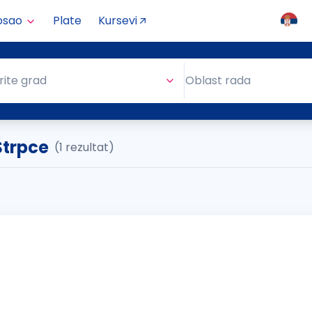
osao
Plate
Kursevi
Oblast rada
rite grad
Oblast rada
Štrpce
(1 rezultat)