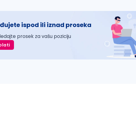
đujete ispod ili iznad proseka
ledajte prosek za vašu poziciju
plati