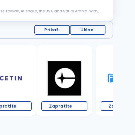
ss Taiwan, Australia, the USA, and Saudi Arabia. With
Prikaži
Ukloni
pratite
Zapratite
Zapratite