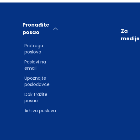
Pronađite
Za
posao
medije
Pretraga
poslova
Poslovi na
email
Upoznajte
poslodavce
Dok tražite
posao
Arhiva poslova