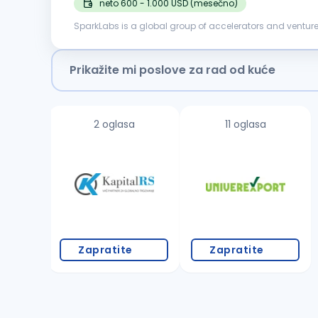
neto 600 - 1.000 USD (mesečno)
SparkLabs is a global group of accelerators and venture
over 600 startups in our portfolio, our most notable invest
Prikažite mi poslove za rad od kuće
2 oglasa
11 oglasa
Zapratite
Zapratite