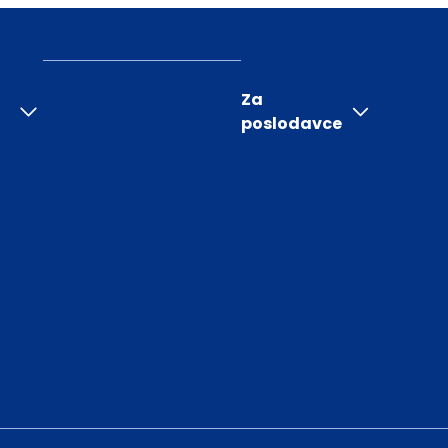
Za
poslodavce