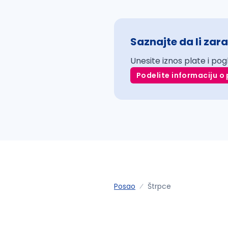
Saznajte da li zara
Unesite iznos plate i pog
Podelite informaciju o 
Posao
Štrpce