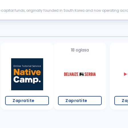
 capital funds, originally founded in South Korea and now operating acro
ments incl...
18 oglasa
Zapratite
Zapratite
Za