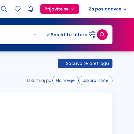
Prijavite se
Za poslodavce
Poništite filtere
Sačuvajte pretragu
Sortiraj po:
Najnovije
Uskoro ističe