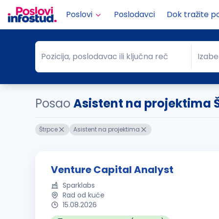
Poslovi
Poslodavci
Dok tražite p
Pozicija, poslodavac ili ključna reč
Izabe
Pozicija, poslodavac ili ključna reč
Grad
Posao
Asistent na projektima 
Štrpce
Asistent na projektima
Venture Capital Analyst
Sparklabs
Rad od kuće
15.08.2026