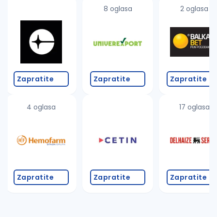
uvajte pretragu
8 oglasa
2 oglasa
Takođe možete da:
proverite pravopisne greške (koristite č, ć, š, đ, ž,
povećajte radijus za odabrani grad
promenite odabrane filtere pretrage
Zapratite
Zapratite
Zapratite
4 oglasa
17 oglasa
Zapratite
Zapratite
Zapratite