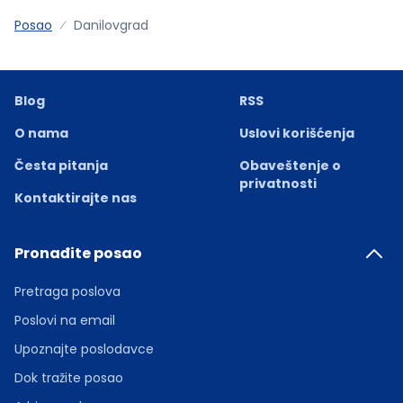
Posao
Danilovgrad
Blog
RSS
O nama
Uslovi korišćenja
Česta pitanja
Obaveštenje o
privatnosti
Kontaktirajte nas
Pronađite posao
Pretraga poslova
Poslovi na email
Upoznajte poslodavce
Dok tražite posao