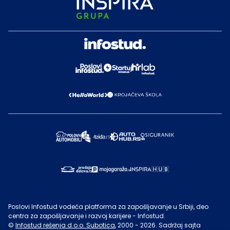
Poslovi Infostud vodeća platforma za zapošljavanje u Srbiji, deo
centra za zapošljavanje i razvoj karijere - Infostud.
©
Infostud rešenja d.o.o. Subotica
, 2000 -
2026
. Sadržaj sajta