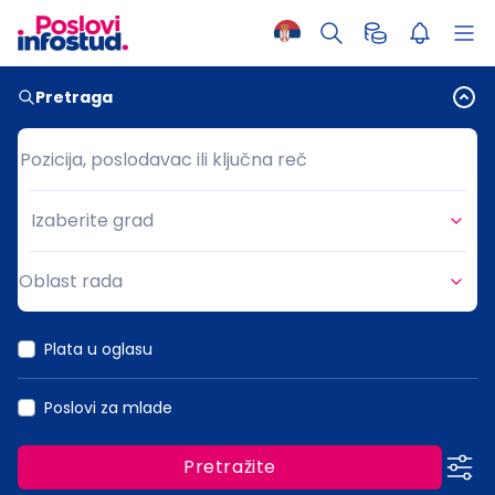
Pretraga
Pozicija, poslodavac ili ključna reč
Pozicija, poslodavac ili ključna reč
Izaberite grad
Grad
Oblast rada
Oblast rada
Plata u oglasu
Poslovi za mlade
Pretražite