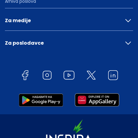
Arhiva poslova
Za medije
Za poslodavce