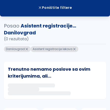
Poništite filtere
Posao
Asistent registracije...
Danilovgrad
(0 rezultata)
Danilovgrad
Asistent registracije lekova
Trenutno nemamo poslove sa ovim
kriterijumima, ali...
Ako sačuvate ovu pretragu, obavestićemo vas putem 