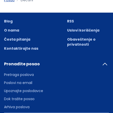
Blog
RSS
O nama
Uslovi korišćenja
Česta pitanja
Obaveštenje o
privatnosti
Kontaktirajte nas
Pronađite posao
Pretraga poslova
Poslovi na email
Upoznajte poslodavce
Dok tražite posao
Arhiva poslova