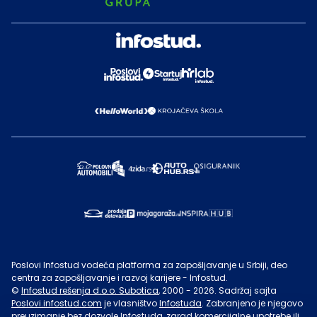
Poslovi Infostud vodeća platforma za zapošljavanje u Srbiji, deo
centra za zapošljavanje i razvoj karijere - Infostud.
©
Infostud rešenja d.o.o. Subotica
, 2000 -
2026
. Sadržaj sajta
Poslovi.infostud.com
je vlasništvo
Infostuda
. Zabranjeno je njegovo
preuzimanje bez dozvole
Infostuda
, zarad komercijalne upotrebe ili