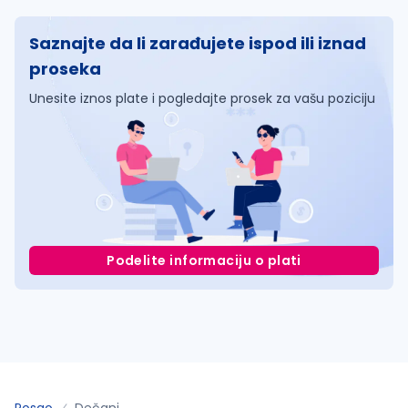
Saznajte da li zarađujete ispod ili iznad
proseka
Unesite iznos plate i pogledajte prosek za vašu poziciju
Podelite informaciju o plati
Posao
Dečani