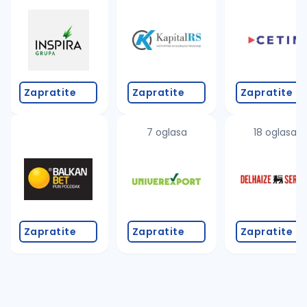
Takođe možete da:
proverite pravopisne greške (koristite č, ć, š, đ, ž,
povećajte radijus za odabrani grad
promenite odabrane filtere pretrage
Zapratite
Zapratite
Zapratite
7 oglasa
18 oglasa
Zapratite
Zapratite
Zapratite