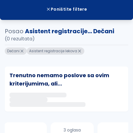
Poništite filtere
Posao
Asistent registracije... Dečani
(0 rezultata)
Dečani
Asistent registracije lekova
Trenutno nemamo poslove sa ovim
kriterijumima, ali...
Ako sačuvate ovu pretragu, obavestićemo vas putem 
uvajte pretragu
3 oglasa