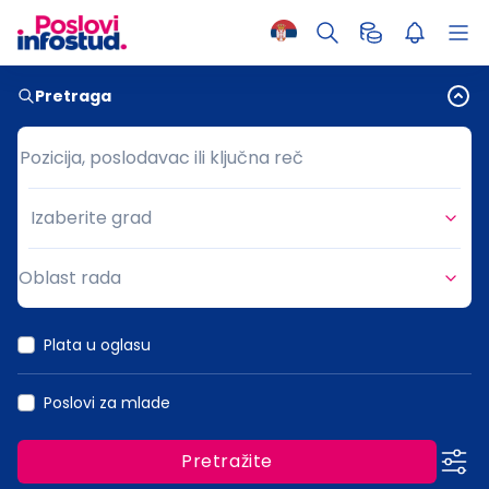
Pretraga
Pozicija, poslodavac ili ključna reč
Pozicija, poslodavac ili ključna reč
Izaberite grad
Grad
Oblast rada
Oblast rada
Plata u oglasu
Poslovi za mlade
Pretražite