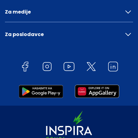
Za medije
Za poslodavce