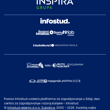
Poslovi Infostud vodeća platforma za zapošljavanje u Srbiji, deo
centra za zapošljavanje i razvoj karijere - Infostud.
©
Infostud rešenja d.o.o. Subotica
, 2000 -
2026
. Sadržaj sajta