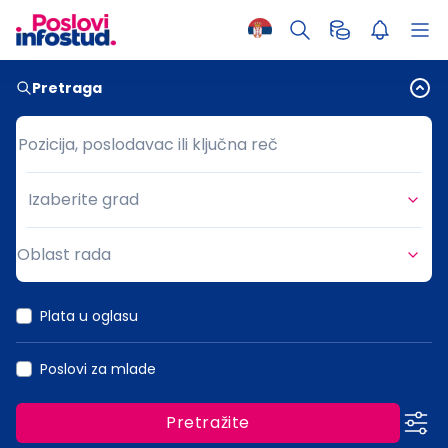
Pretraga
Pozicija, poslodavac ili ključna reč
Pozicija, poslodavac ili ključna reč
Izaberite grad
Grad
Oblast rada
Oblast rada
Plata u oglasu
Poslovi za mlade
Pretražite