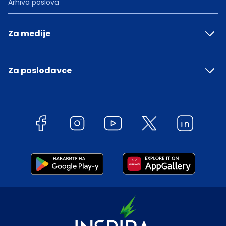
Arhiva poslova
Za medije
Za poslodavce