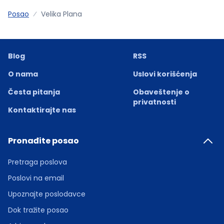
Posao
Velika Plana
Blog
RSS
O nama
Uslovi korišćenja
Česta pitanja
Obaveštenje o
privatnosti
Kontaktirajte nas
Pronađite posao
Pretraga poslova
Poslovi na email
Upoznajte poslodavce
Dok tražite posao