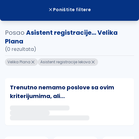
Poništite filtere
Posao
Asistent registracije... Velika
Plana
(0 rezultata)
Velika Plana
Asistent registracije lekova
Trenutno nemamo poslove sa ovim
kriterijumima, ali...
Ako sačuvate ovu pretragu, obavestićemo vas putem 