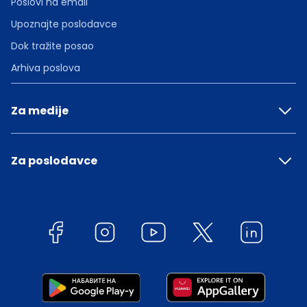
Poslovi na email
Upoznajte poslodavce
Dok tražite posao
Arhiva poslova
Za medije
Za poslodavce