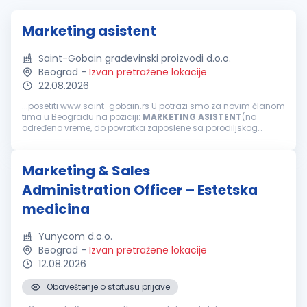
Marketing asistent
Saint-Gobain građevinski proizvodi d.o.o.
Beograd
-
Izvan pretražene lokacije
22.08.2026
...posetiti www.saint-gobain.rs U potrazi smo za novim članom
tima u Beogradu na poziciji:
MARKETING
ASISTENT
(na
određeno vreme, do povratka zaposlene sa porodiljskog
odsustva) Opis posla Fokus na adnimistrativne zadatke –
pravovremeno prikupljanje...
Marketing & Sales
Administration Officer – Estetska
medicina
Yunycom d.o.o.
Beograd
-
Izvan pretražene lokacije
12.08.2026
Obaveštenje o statusu prijave