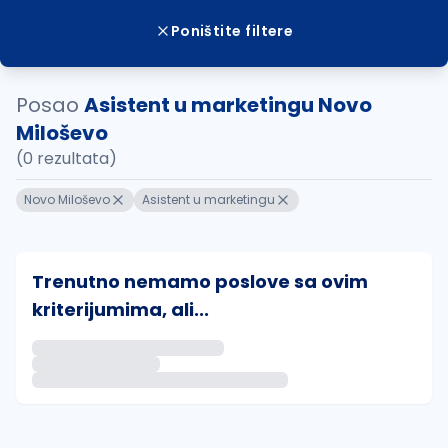
Poništite filtere
Posao
Asistent u marketingu Novo
Miloševo
(0 rezultata)
Novo Miloševo
Asistent u marketingu
Trenutno nemamo poslove sa ovim
kriterijumima, ali...
Ako sačuvate ovu pretragu, obavestićemo vas putem 