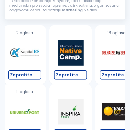
...Opis posla Kompanija Yunycom, lider u distribuciji
medicinskih proizvoda i opreme, traži kreativnu, organizovanu i
odgovornu osobu za poziciju
Marketing
& Sales
Administration Officer-a. Ako vas inspiriše spoj medicine,
lepote i savremenog...
2 oglasa
18 oglasa
Zapratite
Zapratite
Zapratite
11 oglasa