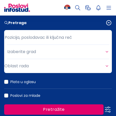
Pretraga
Pozicija, poslodavac ili ključna reč
Pozicija, poslodavac ili ključna reč
Izaberite grad
Grad
Oblast rada
Oblast rada
Plata u oglasu
Poslovi za mlade
Pretražite