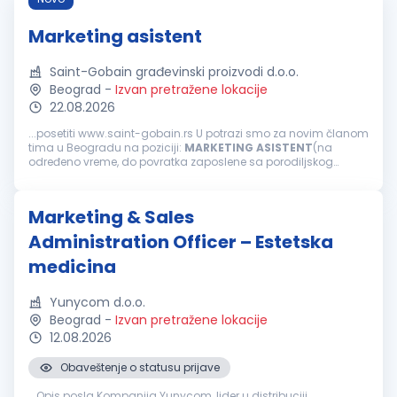
Marketing asistent
Saint-Gobain građevinski proizvodi d.o.o.
Beograd
-
Izvan pretražene lokacije
22.08.2026
...posetiti www.saint-gobain.rs U potrazi smo za novim članom
tima u Beogradu na poziciji:
MARKETING
ASISTENT
(na
određeno vreme, do povratka zaposlene sa porodiljskog
odsustva) Opis posla Fokus na adnimistrativne zadatke –
pravovremeno prikupljanje...
Marketing & Sales
Administration Officer – Estetska
medicina
Yunycom d.o.o.
Beograd
-
Izvan pretražene lokacije
12.08.2026
Obaveštenje o statusu prijave
...Opis posla Kompanija Yunycom, lider u distribuciji