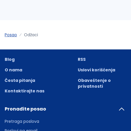
Posao
Odžaci
Blog
RSS
O nama
Uslovi korišćenja
Česta pitanja
Obaveštenje o
privatnosti
Kontaktirajte nas
Pronađite posao
Pretraga poslova
Poslovi na email