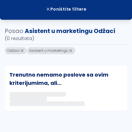
Poništite filtere
Posao
Asistent u marketingu Odžaci
(0 rezultata)
Odžaci
Asistent u marketingu
Trenutno nemamo poslove sa ovim
kriterijumima, ali...
Ako sačuvate ovu pretragu, obavestićemo vas putem 
uvajte pretragu