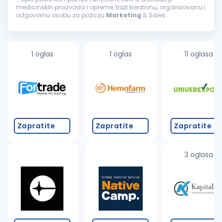
medicinskih proizvoda i opreme, traži kreativnu, organizovanu i
odgovornu osobu za poziciju
Marketing
& Sales
Administration Officer-a. Ako vas inspiriše spoj medicine,
lepote i savremenog...
1 oglas
1 oglas
11 oglasa
Zapratite
Zapratite
Zapratite
3 oglasa