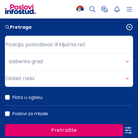
Pretraga
Pozicija, poslodavac ili ključna reč
Pozicija, poslodavac ili ključna reč
Izaberite grad
Grad
Oblast rada
Oblast rada
Plata u oglasu
Poslovi za mlade
Pretražite