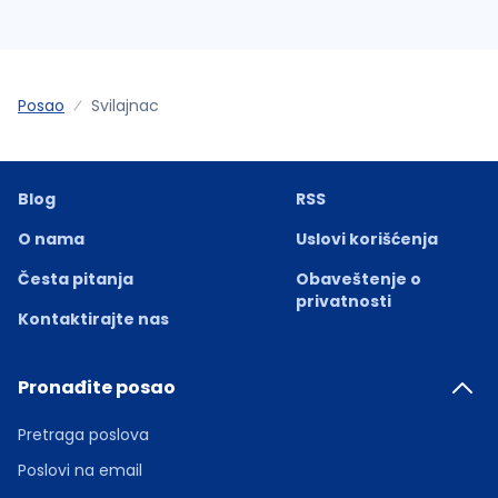
Posao
Svilajnac
Blog
RSS
O nama
Uslovi korišćenja
Česta pitanja
Obaveštenje o
privatnosti
Kontaktirajte nas
Pronađite posao
Pretraga poslova
Poslovi na email