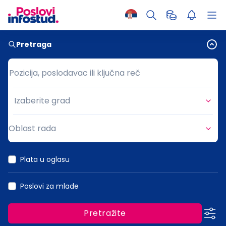
Pretraga
Pozicija, poslodavac ili ključna reč
Pozicija, poslodavac ili ključna reč
Izaberite grad
Grad
Oblast rada
Oblast rada
Plata u oglasu
Poslovi za mlade
Pretražite