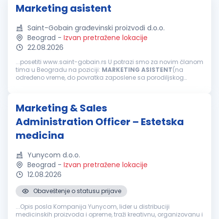
Marketing asistent
Saint-Gobain građevinski proizvodi d.o.o.
Beograd
-
Izvan pretražene lokacije
22.08.2026
...posetiti www.saint-gobain.rs U potrazi smo za novim članom
tima u Beogradu na poziciji:
MARKETING
ASISTENT
(na
određeno vreme, do povratka zaposlene sa porodiljskog
odsustva) Opis posla Fokus na adnimistrativne zadatke –
pravovremeno prikupljanje...
Marketing & Sales
Administration Officer – Estetska
medicina
Yunycom d.o.o.
Beograd
-
Izvan pretražene lokacije
12.08.2026
Obaveštenje o statusu prijave
...Opis posla Kompanija Yunycom, lider u distribuciji
medicinskih proizvoda i opreme, traži kreativnu, organizovanu i