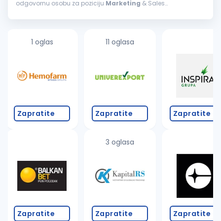
odgovornu osobu za poziciju
Marketing
& Sales
Administration Officer-a. Ako vas inspiriše spoj medicine,
lepote i savremenog...
1 oglas
11 oglasa
Zapratite
Zapratite
Zapratite
3 oglasa
Zapratite
Zapratite
Zapratite