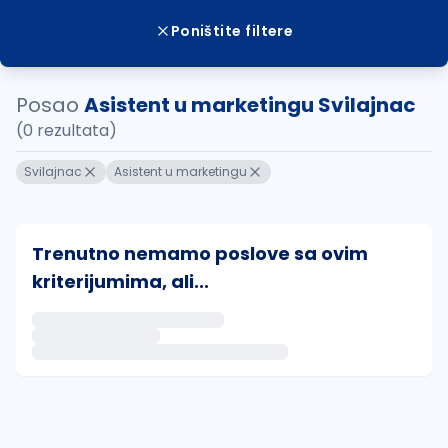
Poništite filtere
Posao
Asistent u marketingu Svilajnac
(0 rezultata)
Svilajnac
Asistent u marketingu
Trenutno nemamo poslove sa ovim
kriterijumima, ali...
Ako sačuvate ovu pretragu, obavestićemo vas putem 
uvajte pretragu