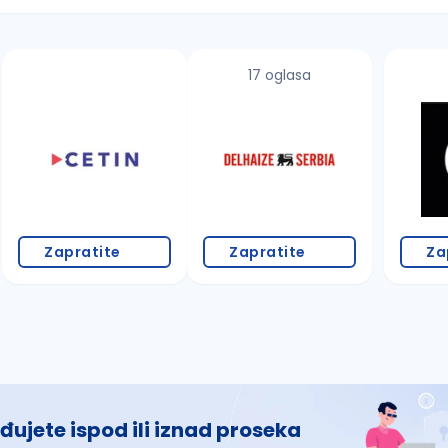
17 oglasa
 š, đ, ž, dž)
Zapratite
Zapratite
Za
đujete ispod ili iznad proseka