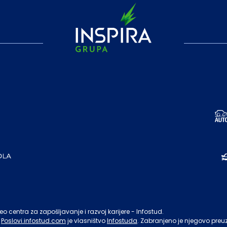
o centra za zapošljavanje i razvoj karijere - Infostud.
Poslovi.infostud.com
je vlasništvo
Infostuda
. Zabranjeno je njegovo preu