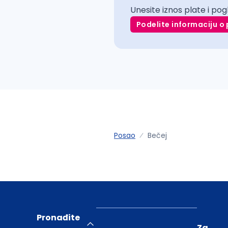
Unesite iznos plate i pog
Podelite informaciju o 
Posao
Bečej
Pronađite
Za