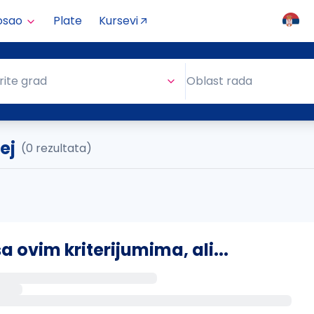
osao
Plate
Kursevi
Oblast rada
rite grad
Oblast rada
ej
(0 rezultata)
ovim kriterijumima, ali...
s putem email-a kada se pojave novi poslovi.