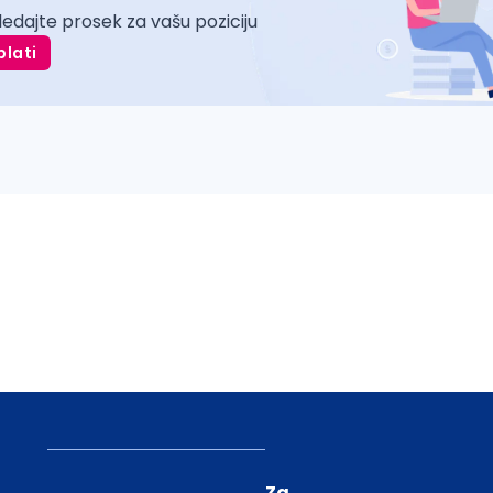
ledajte prosek za vašu poziciju
plati
Za