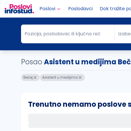
Poslovi
Poslodavci
Dok tražite p
Pozicija, poslodavac ili ključna reč
Izabe
Pozicija, poslodavac ili ključna reč
Grad
Posao
Asistent u medijima Beč
Bečej
Asistent u medijima
Trenutno nemamo poslove sa 
Ako sačuvate ovu pretragu, obavestićemo va