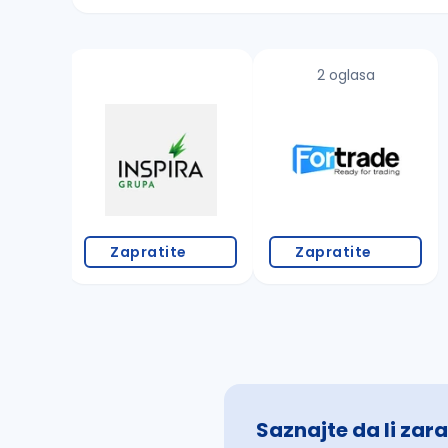
Sačuvajte pretragu
2 oglasa
Takođe možete da:
proverite pravopisne greške (koristite č, ć,
povećajte radijus za odabrani grad
promenite odabrane filtere pretrage
Zapratite
Zapratite
Saznajte da li zara