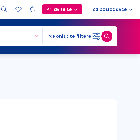
Prijavite se
Za poslodavce
Poništite filtere