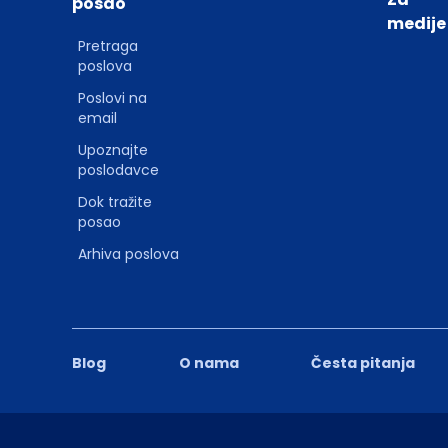
posao
medije
Pretraga
poslova
Poslovi na
email
Upoznajte
poslodavce
Dok tražite
posao
Arhiva poslova
Blog
O nama
Česta pitanja