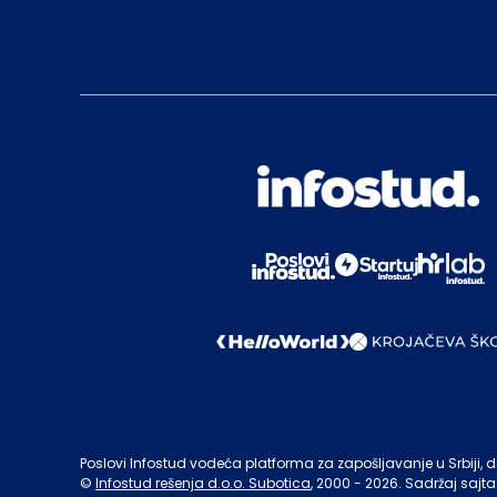
Poslovi Infostud vodeća platforma za zapošljavanje u Srbiji, de
©
Infostud rešenja d.o.o. Subotica
, 2000 -
2026
. Sadržaj sajta