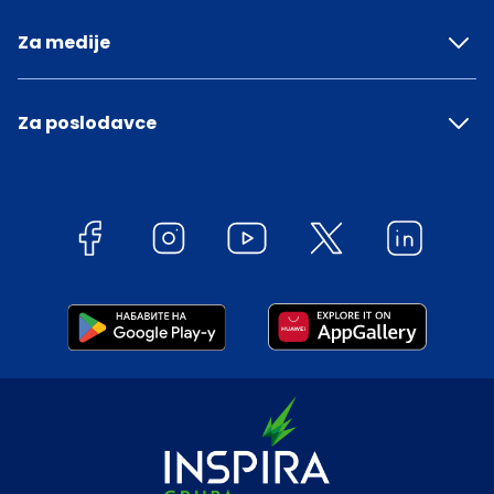
Za medije
Za poslodavce