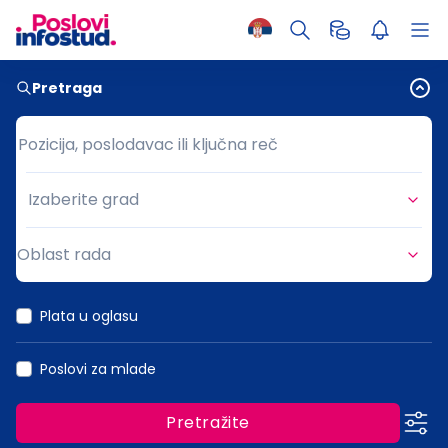
Pretraga
Pozicija, poslodavac ili ključna reč
Pozicija, poslodavac ili ključna reč
Izaberite grad
Grad
Oblast rada
Oblast rada
Plata u oglasu
Poslovi za mlade
Pretražite