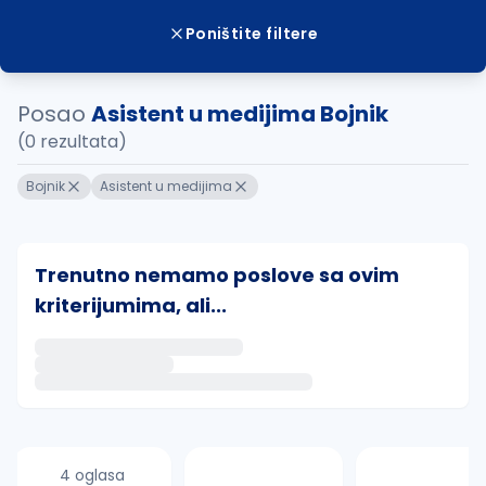
Poništite filtere
Posao
Asistent u medijima Bojnik
(0 rezultata)
Bojnik
Asistent u medijima
Trenutno nemamo poslove sa ovim
kriterijumima, ali...
Ako sačuvate ovu pretragu, obavestićemo vas putem 
uvajte pretragu
4 oglasa