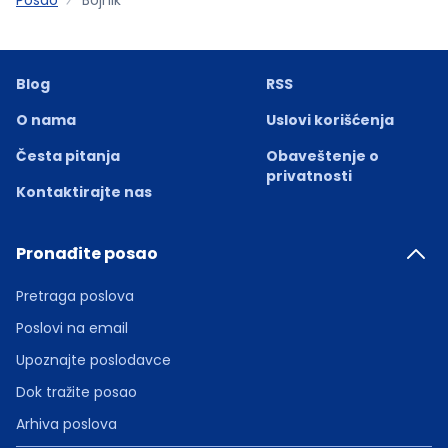
Blog
RSS
O nama
Uslovi korišćenja
Česta pitanja
Obaveštenje o
privatnosti
Kontaktirajte nas
Pronađite posao
Pretraga poslova
Poslovi na email
Upoznajte poslodavce
Dok tražite posao
Arhiva poslova