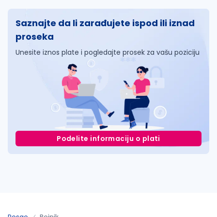
Saznajte da li zarađujete ispod ili iznad
proseka
Unesite iznos plate i pogledajte prosek za vašu poziciju
Podelite informaciju o plati
Posao
Bojnik