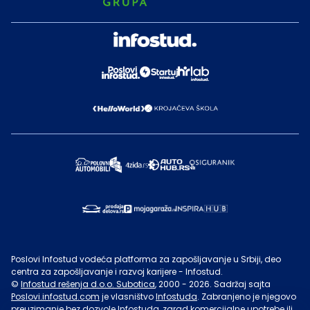
Poslovi Infostud vodeća platforma za zapošljavanje u Srbiji, deo
centra za zapošljavanje i razvoj karijere - Infostud.
©
Infostud rešenja d.o.o. Subotica
, 2000 -
2026
. Sadržaj sajta
Poslovi.infostud.com
je vlasništvo
Infostuda
. Zabranjeno je njegovo
preuzimanje bez dozvole
Infostuda
, zarad komercijalne upotrebe ili