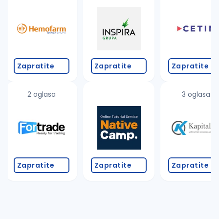
Takođe možete da:
proverite pravopisne greške (koristite č, ć, š, đ, ž,
povećajte radijus za odabrani grad
promenite odabrane filtere pretrage
Zapratite
Zapratite
Zapratite
2 oglasa
3 oglasa
Zapratite
Zapratite
Zapratite