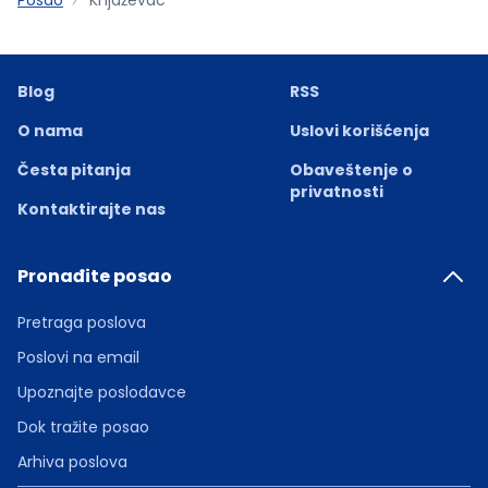
Blog
RSS
O nama
Uslovi korišćenja
Česta pitanja
Obaveštenje o
privatnosti
Kontaktirajte nas
Pronađite posao
Pretraga poslova
Poslovi na email
Upoznajte poslodavce
Dok tražite posao
Arhiva poslova