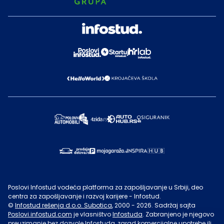
Poslovi Infostud vodeća platforma za zapošljavanje u Srbiji, deo
centra za zapošljavanje i razvoj karijere - Infostud.
©
Infostud rešenja d.o.o. Subotica
, 2000 -
2026
. Sadržaj sajta
Poslovi.infostud.com
je vlasništvo
Infostuda
. Zabranjeno je njegovo
preuzimanje bez dozvole
Infostuda
, zarad komercijalne upotrebe ili