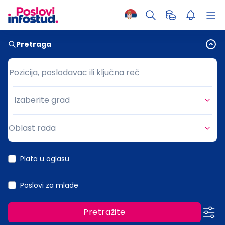
Pretraga
Pozicija, poslodavac ili ključna reč
Pozicija, poslodavac ili ključna reč
Izaberite grad
Grad
Oblast rada
Oblast rada
Plata u oglasu
Poslovi za mlade
Pretražite