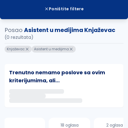
Poništite filtere
Posao
Asistent u medijima Knjaževac
(0 rezultata)
Knjaževac
Asistent u medijima
Trenutno nemamo poslove sa ovim
kriterijumima, ali...
Ako sačuvate ovu pretragu, obavestićemo vas putem 
uvajte pretragu
18 oglasa
2 oglasa