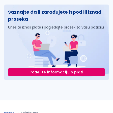
Saznajte da li zarađujete ispod ili iznad
proseka
Unesite iznos plate i pogledajte prosek za vašu poziciju
Podelite informaciju o plati
Posao
Knjaževac