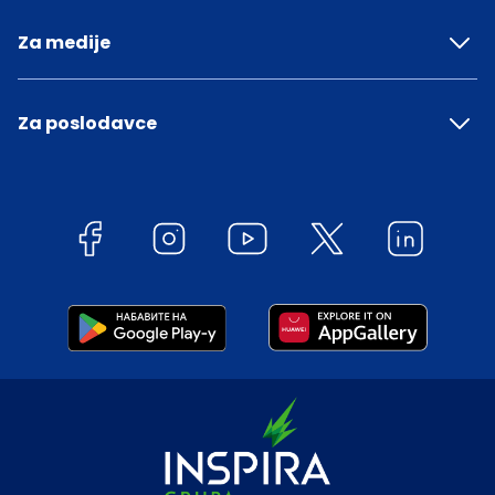
Za medije
Za poslodavce