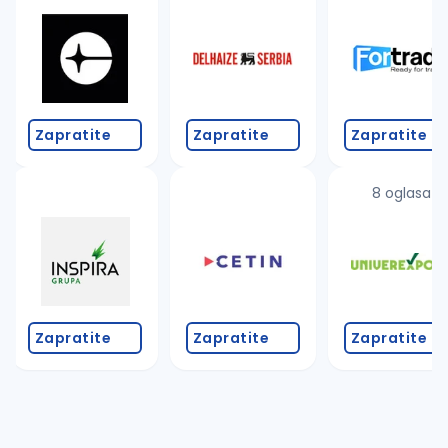
Takođe možete da:
proverite pravopisne greške (koristite č, ć, š, đ, ž,
povećajte radijus za odabrani grad
promenite odabrane filtere pretrage
Zapratite
Zapratite
Zapratite
8 oglasa
Zapratite
Zapratite
Zapratite