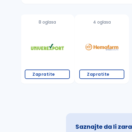
Sačuvajte pretragu
8 oglasa
4 oglasa
Takođe možete da:
proverite pravopisne greške (koristite č, ć,
povećajte radijus za odabrani grad
promenite odabrane filtere pretrage
Zapratite
Zapratite
Saznajte da li zara