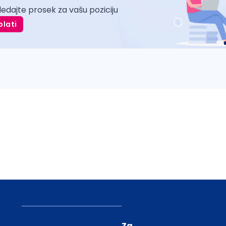
ledajte prosek za vašu poziciju
plati
Za