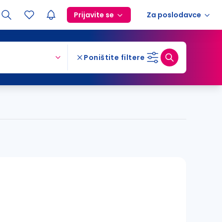
Prijavite se
Za poslodavce
Poništite filtere