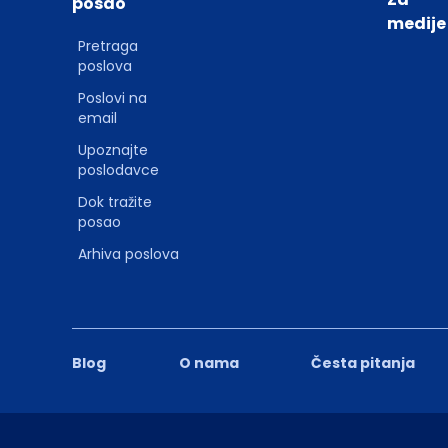
posao
medije
Pretraga
poslova
Poslovi na
email
Upoznajte
poslodavce
Dok tražite
posao
Arhiva poslova
Blog
O nama
Česta pitanja