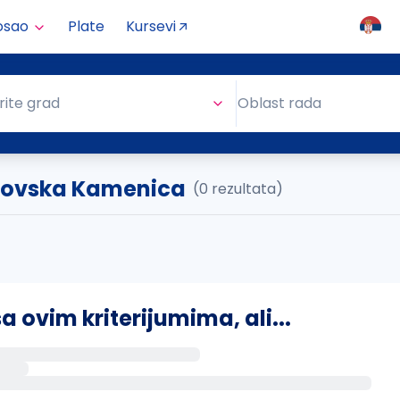
osao
Plate
Kursevi
Oblast rada
rite grad
Oblast rada
osovska Kamenica
(0 rezultata)
ovim kriterijumima, ali...
s putem email-a kada se pojave novi poslovi.