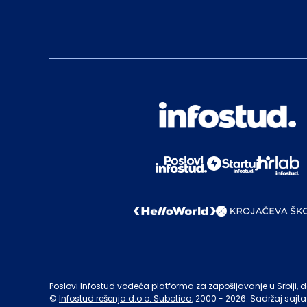
Poslovi Infostud vodeća platforma za zapošljavanje u Srbiji, de
©
Infostud rešenja d.o.o. Subotica
, 2000 -
2026
. Sadržaj sajta