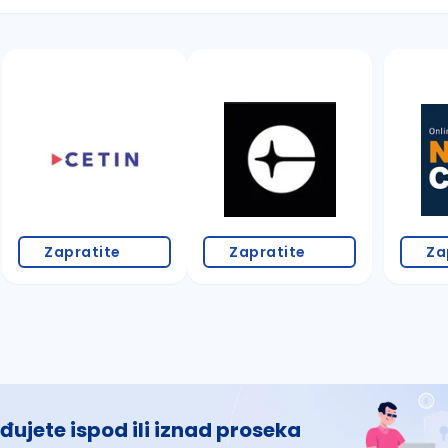
 š, đ, ž, dž)
Zapratite
Zapratite
Za
đujete ispod ili iznad proseka