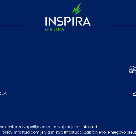
o centra za zapošljavanje i razvoj karijere - Infostud.
Poslovi.infostud.com
je vlasništvo
Infostuda
. Zabranjeno je njegovo preu