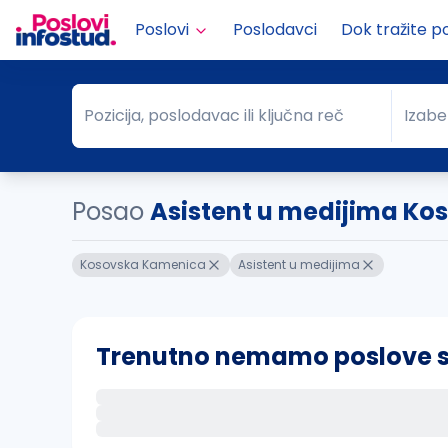
Poslovi
Poslodavci
Dok tražite p
Pozicija, poslodavac ili ključna reč
Izabe
Pozicija, poslodavac ili ključna reč
Grad
Posao
Asistent u medijima K
Kosovska Kamenica
Asistent u medijima
Trenutno nemamo poslove sa 
Ako sačuvate ovu pretragu, obavestićemo va