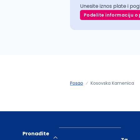
Unesite iznos plate i pog
Podelite informaciju o 
Posao
Kosovska Kamenica
Pronađite
Za