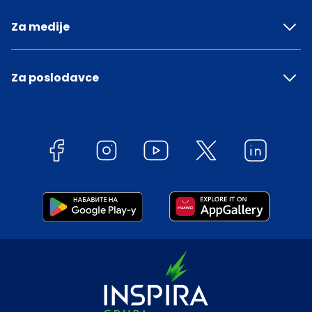
Za medije
Za poslodavce