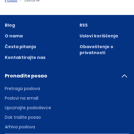
Blog
RSS
O nama
Uslovi korišćenja
Česta pitanja
Obaveštenje o
privatnosti
Kontaktirajte nas
Pronađite posao
Pretraga poslova
Poslovi na email
Upoznajte poslodavce
Dok tražite posao
Arhiva poslova