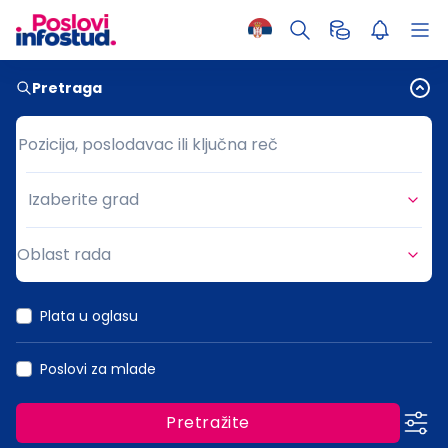
Pretraga
Pozicija, poslodavac ili ključna reč
Pozicija, poslodavac ili ključna reč
Izaberite grad
Grad
Oblast rada
Oblast rada
Plata u oglasu
Poslovi za mlade
Pretražite