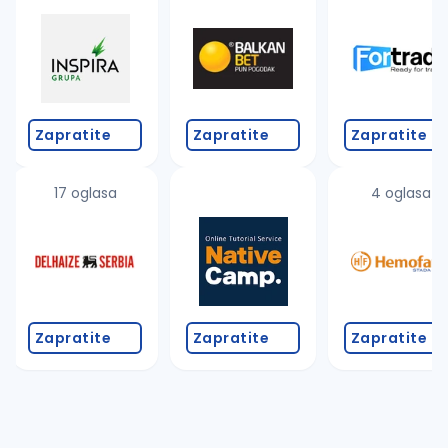
Takođe možete da:
proverite pravopisne greške (koristite č, ć, š, đ, ž,
povećajte radijus za odabrani grad
promenite odabrane filtere pretrage
Zapratite
Zapratite
Zapratite
17 oglasa
4 oglasa
Zapratite
Zapratite
Zapratite