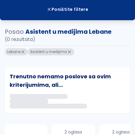
Poništite filtere
Posao
Asistent u medijima Lebane
(0 rezultata)
Lebane
Asistent u medijima
Trenutno nemamo poslove sa ovim
kriterijumima, ali...
Ako sačuvate ovu pretragu, obavestićemo vas putem 
uvajte pretragu
2 oglasa
2 oglasa