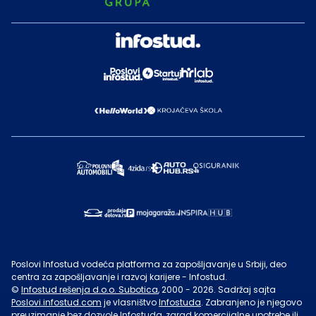
Poslovi Infostud vodeća platforma za zapošljavanje u Srbiji, deo
centra za zapošljavanje i razvoj karijere - Infostud.
©
Infostud rešenja d.o.o. Subotica
, 2000 -
2026
. Sadržaj sajta
Poslovi.infostud.com
je vlasništvo
Infostuda
. Zabranjeno je njegovo
preuzimanje bez dozvole
Infostuda
, zarad komercijalne upotrebe ili