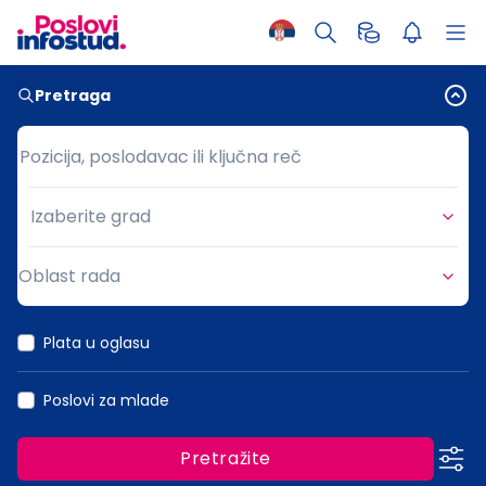
Pretraga
Pozicija, poslodavac ili ključna reč
Pozicija, poslodavac ili ključna reč
Izaberite grad
Grad
Oblast rada
Oblast rada
Plata u oglasu
Poslovi za mlade
Pretražite