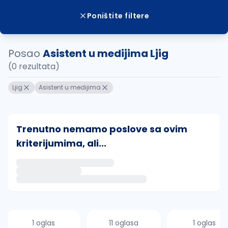
Poništite filtere
Posao
Asistent u medijima Ljig
(0 rezultata)
Ljig
Asistent u medijima
Trenutno nemamo poslove sa ovim
kriterijumima, ali...
Ako sačuvate ovu pretragu, obavestićemo vas putem 
uvajte pretragu
1 oglas
11 oglasa
1 oglas