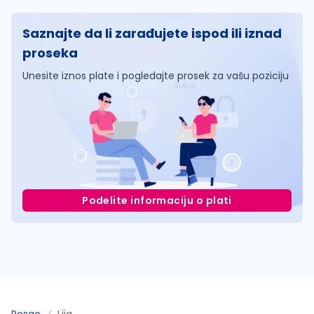
Saznajte da li zarađujete ispod ili iznad
proseka
Unesite iznos plate i pogledajte prosek za vašu poziciju
Podelite informaciju o plati
Posao
Ljig