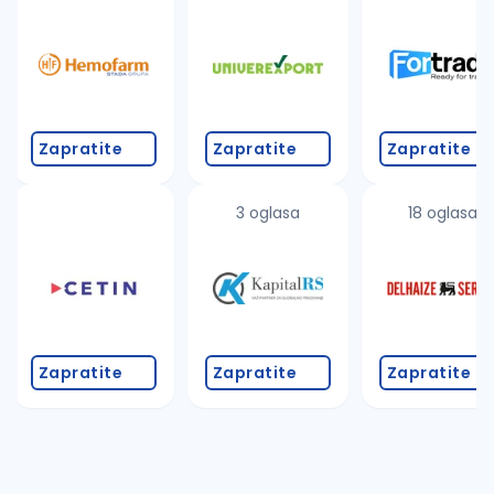
Takođe možete da:
proverite pravopisne greške (koristite č, ć, š, đ, ž,
povećajte radijus za odabrani grad
promenite odabrane filtere pretrage
Zapratite
Zapratite
Zapratite
3 oglasa
18 oglasa
Zapratite
Zapratite
Zapratite