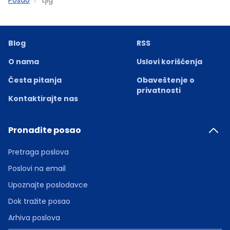
Blog
RSS
O nama
Uslovi korišćenja
Česta pitanja
Obaveštenje o
privatnosti
Kontaktirajte nas
Pronađite posao
Pretraga poslova
Poslovi na email
Upoznajte poslodavce
Dok tražite posao
Arhiva poslova