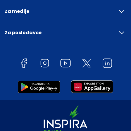
Za medije
Za poslodavce