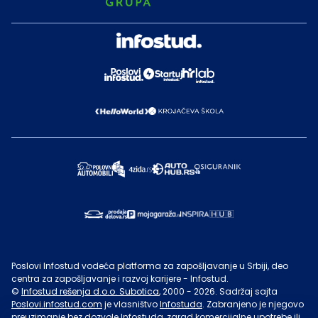
Poslovi Infostud vodeća platforma za zapošljavanje u Srbiji, deo
centra za zapošljavanje i razvoj karijere - Infostud.
©
Infostud rešenja d.o.o. Subotica
, 2000 -
2026
. Sadržaj sajta
Poslovi.infostud.com
je vlasništvo
Infostuda
. Zabranjeno je njegovo
preuzimanje bez dozvole
Infostuda
, zarad komercijalne upotrebe ili