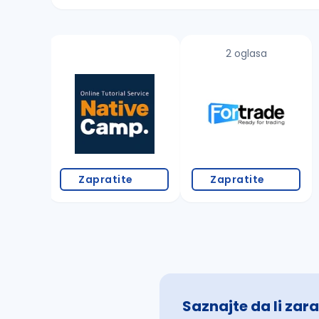
Sačuvajte pretragu
2 oglasa
Takođe možete da:
proverite pravopisne greške (koristite č, ć,
povećajte radijus za odabrani grad
promenite odabrane filtere pretrage
Zapratite
Zapratite
Saznajte da li zara