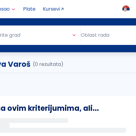
osao
Plate
Kursevi
Oblast rada
rite grad
Oblast rada
va Varoš
(0 rezultata)
ovim kriterijumima, ali...
s putem email-a kada se pojave novi poslovi.