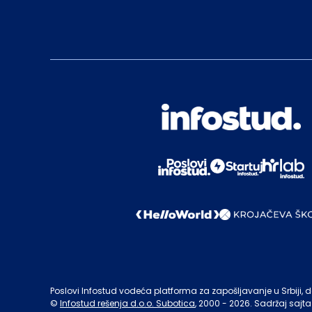
Poslovi Infostud vodeća platforma za zapošljavanje u Srbiji, de
©
Infostud rešenja d.o.o. Subotica
, 2000 -
2026
. Sadržaj sajta