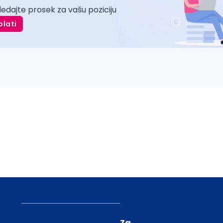
ledajte prosek za vašu poziciju
plati
Za