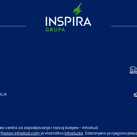
o centra za zapošljavanje i razvoj karijere - Infostud.
Poslovi.infostud.com
je vlasništvo
Infostuda
. Zabranjeno je njegovo preu