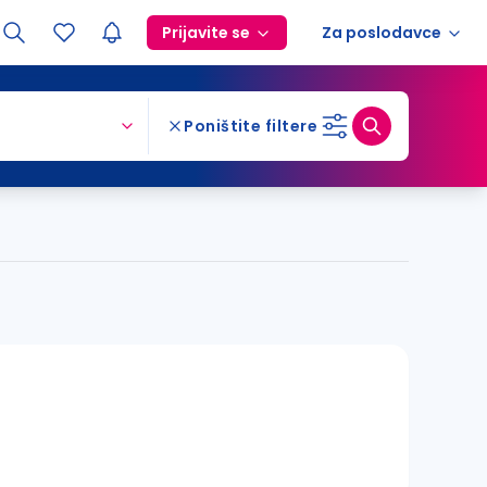
Prijavite se
Za poslodavce
Poništite filtere