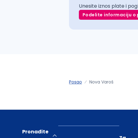
Unesite iznos plate i pog
Podelite informaciju o 
Posao
Nova Varoš
Pronađite
Za