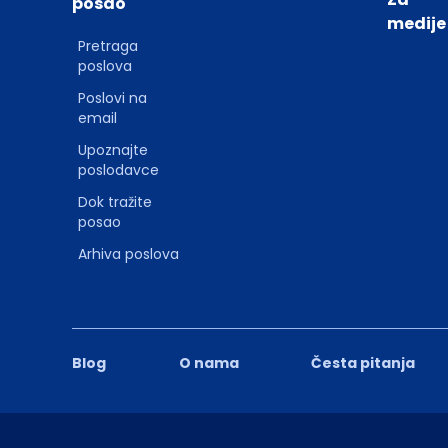
posao
medije
Pretraga
poslova
Poslovi na
email
Upoznajte
poslodavce
Dok tražite
posao
Arhiva poslova
Blog
O nama
Česta pitanja