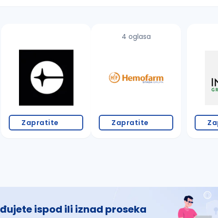
4 oglasa
 š, đ, ž, dž)
Zapratite
Zapratite
Za
đujete ispod ili iznad proseka