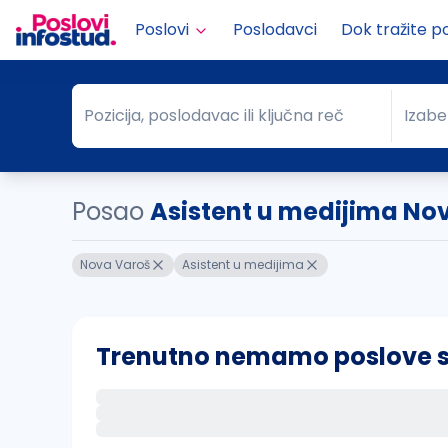
Poslovi
Poslodavci
Dok tražite p
Pozicija, poslodavac ili ključna reč
Izabe
Pozicija, poslodavac ili ključna reč
Grad
Posao
Asistent u medijima No
Nova Varoš
Asistent u medijima
Trenutno nemamo poslove sa 
Ako sačuvate ovu pretragu, obavestićemo va