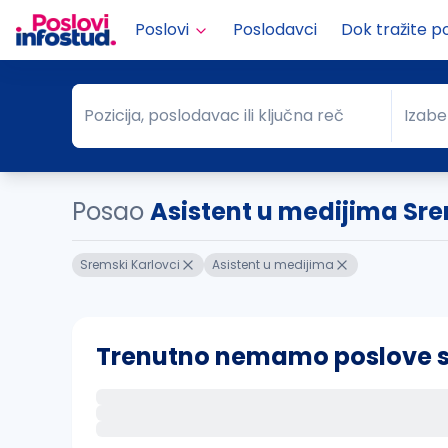
Poslovi
Poslodavci
Dok tražite p
Pozicija, poslodavac ili ključna reč
Izabe
Pozicija, poslodavac ili ključna reč
Grad
Posao
Asistent u medijima Sre
Sremski Karlovci
Asistent u medijima
Trenutno nemamo poslove sa 
Ako sačuvate ovu pretragu, obavestićemo va