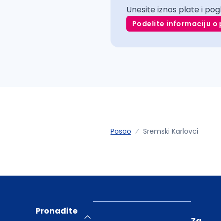
Unesite iznos plate i pog
Podelite informaciju o 
Posao
Sremski Karlovci
Pronađite
Za