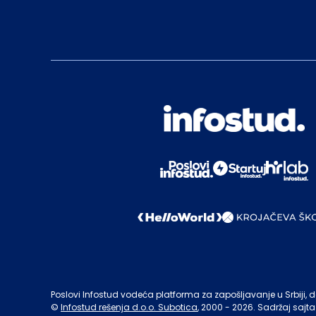
Poslovi Infostud vodeća platforma za zapošljavanje u Srbiji, de
©
Infostud rešenja d.o.o. Subotica
, 2000 -
2026
. Sadržaj sajta