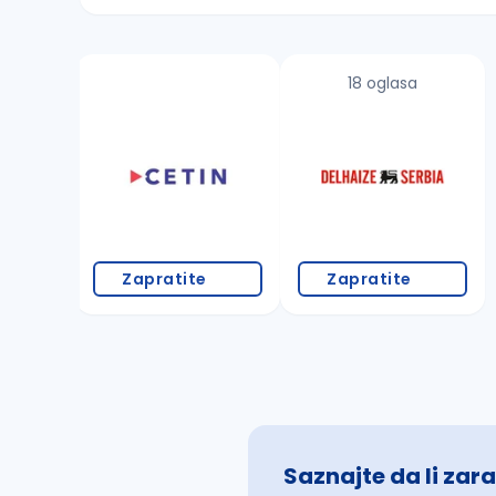
Sačuvajte pretragu
18 oglasa
Takođe možete da:
proverite pravopisne greške (koristite č, ć,
povećajte radijus za odabrani grad
promenite odabrane filtere pretrage
Zapratite
Zapratite
Saznajte da li zara