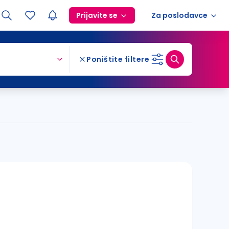
Prijavite se
Za poslodavce
Poništite filtere