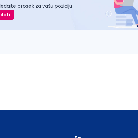
ledajte prosek za vašu poziciju
plati
Za