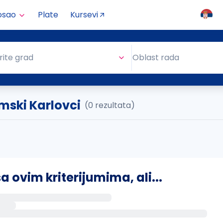
osao
Plate
Kursevi
Oblast rada
rite grad
Oblast rada
mski Karlovci
(0 rezultata)
ovim kriterijumima, ali...
s putem email-a kada se pojave novi poslovi.