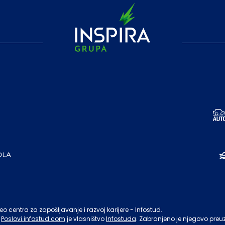
o centra za zapošljavanje i razvoj karijere - Infostud.
Poslovi.infostud.com
je vlasništvo
Infostuda
. Zabranjeno je njegovo preu