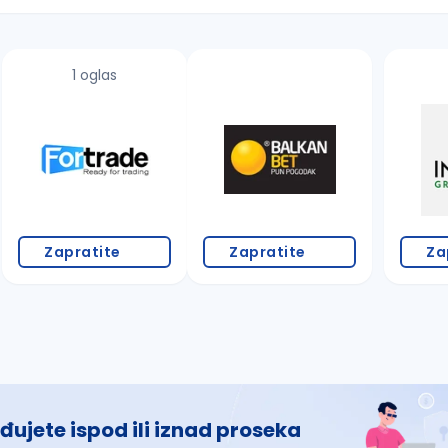
1 oglas
 š, đ, ž, dž)
Zapratite
Zapratite
Za
đujete ispod ili iznad proseka