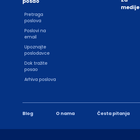
posao
medije
Pretraga
poslova
Poslovi na
email
Upoznajte
poslodavce
Dok tražite
posao
Arhiva poslova
Blog
O nama
Česta pitanja