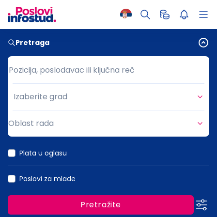
Pretraga
Pozicija, poslodavac ili ključna reč
Pozicija, poslodavac ili ključna reč
Izaberite grad
Grad
Oblast rada
Oblast rada
Plata u oglasu
Poslovi za mlade
Pretražite