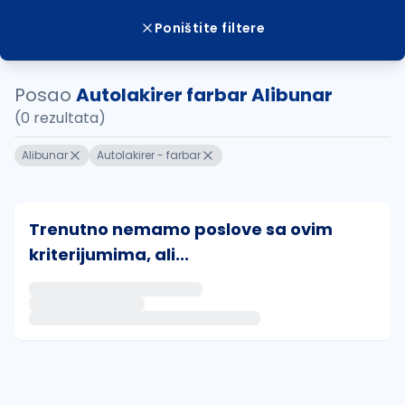
Poništite filtere
Posao
Autolakirer farbar Alibunar
(0 rezultata)
Alibunar
Autolakirer - farbar
Trenutno nemamo poslove sa ovim
kriterijumima, ali...
Ako sačuvate ovu pretragu, obavestićemo vas putem 
uvajte pretragu