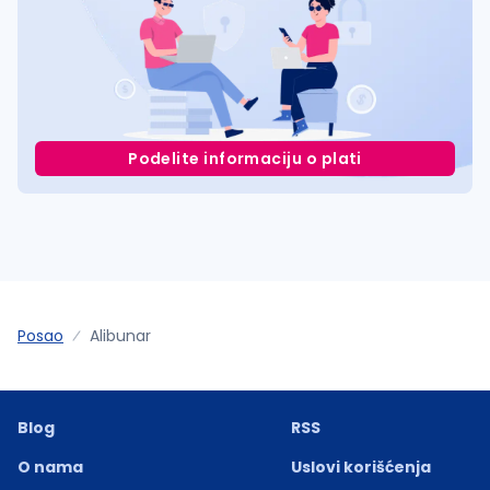
Podelite informaciju o plati
Posao
Alibunar
Blog
RSS
O nama
Uslovi korišćenja