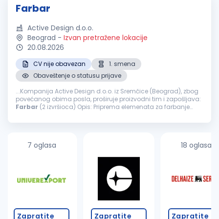
Farbar
Active Design d.o.o.
Beograd
-
Izvan pretražene lokacije
20.08.2026
CV nije obavezan
1. smena
Obaveštenje o statusu prijave
...Kompanija Active Design d.o.o. iz Sremčice (Beograd), zbog
povećanog obima posla, proširuje proizvodni tim i zapošljava:
Farbar
(2 izvršioca) Opis: Priprema elemenata za farbanje
šmirglanje, gitovanje, farbanje i završna obrada nameštaja
Nudimo...
7 oglasa
18 oglasa
Zapratite
Zapratite
Zapratite