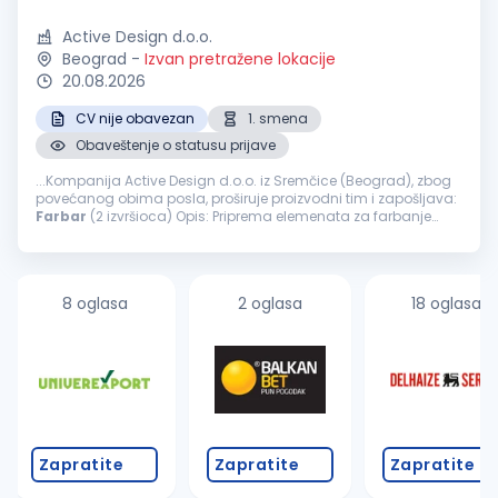
Active Design d.o.o.
Beograd
-
Izvan pretražene lokacije
20.08.2026
CV nije obavezan
1. smena
Obaveštenje o statusu prijave
...Kompanija Active Design d.o.o. iz Sremčice (Beograd), zbog
povećanog obima posla, proširuje proizvodni tim i zapošljava:
Farbar
(2 izvršioca) Opis: Priprema elemenata za farbanje
šmirglanje, gitovanje, farbanje i završna obrada nameštaja
Nudimo...
8 oglasa
2 oglasa
18 oglasa
Zapratite
Zapratite
Zapratite