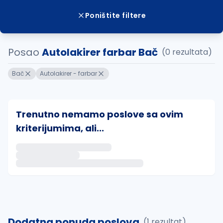
Poništite filtere
Posao
Autolakirer farbar Bač
(0 rezultata)
Bač
Autolakirer - farbar
Trenutno nemamo poslove sa ovim
kriterijumima, ali...
Ako sačuvate ovu pretragu, obavestićemo vas putem 
uvajte pretragu
Dodatna ponuda poslova
(1 rezultat)