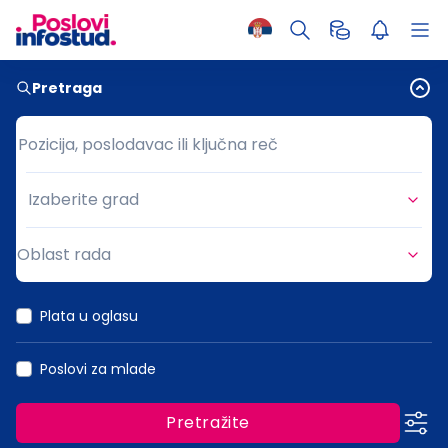
Pretraga
Pozicija, poslodavac ili ključna reč
Pozicija, poslodavac ili ključna reč
Izaberite grad
Grad
Oblast rada
Oblast rada
Plata u oglasu
Poslovi za mlade
Pretražite