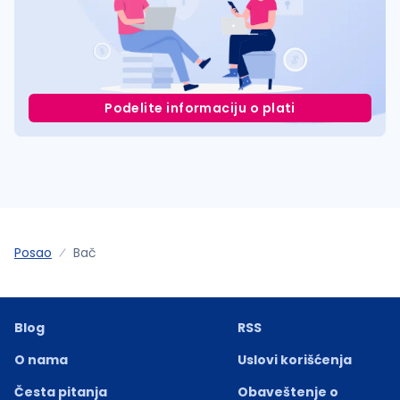
Podelite informaciju o plati
Posao
Bač
Blog
RSS
O nama
Uslovi korišćenja
Česta pitanja
Obaveštenje o