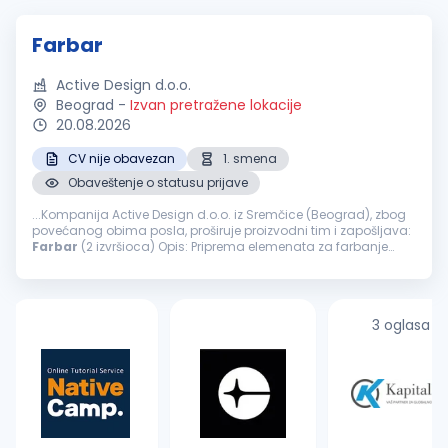
Farbar
Active Design d.o.o.
Beograd
-
Izvan pretražene lokacije
20.08.2026
CV nije obavezan
1. smena
Obaveštenje o statusu prijave
...Kompanija Active Design d.o.o. iz Sremčice (Beograd), zbog
povećanog obima posla, proširuje proizvodni tim i zapošljava:
Farbar
(2 izvršioca) Opis: Priprema elemenata za farbanje
šmirglanje, gitovanje, farbanje i završna obrada nameštaja
Nudimo...
3 oglasa