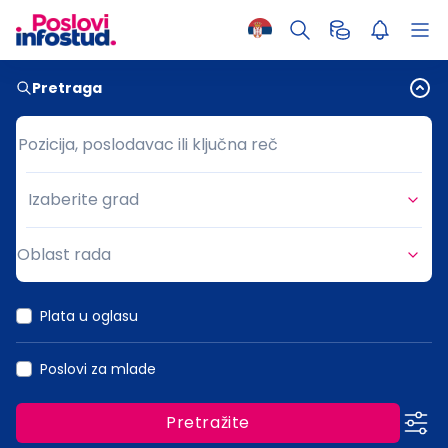
Pretraga
Pozicija, poslodavac ili ključna reč
Pozicija, poslodavac ili ključna reč
Izaberite grad
Grad
Oblast rada
Oblast rada
Plata u oglasu
Poslovi za mlade
Pretražite