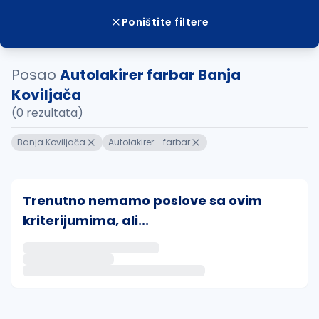
Poništite filtere
Posao
Autolakirer farbar Banja
Koviljača
(0 rezultata)
Banja Koviljača
Autolakirer - farbar
Trenutno nemamo poslove sa ovim
kriterijumima, ali...
Ako sačuvate ovu pretragu, obavestićemo vas putem 