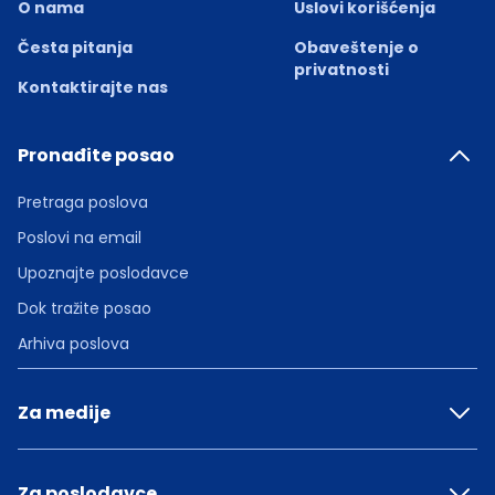
O nama
Uslovi korišćenja
Česta pitanja
Obaveštenje o
privatnosti
Kontaktirajte nas
Pronađite posao
Pretraga poslova
Poslovi na email
Upoznajte poslodavce
Dok tražite posao
Arhiva poslova
Za medije
Za poslodavce