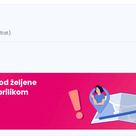
ultat)
 š, đ, ž, dž)
 od željene
prilikom