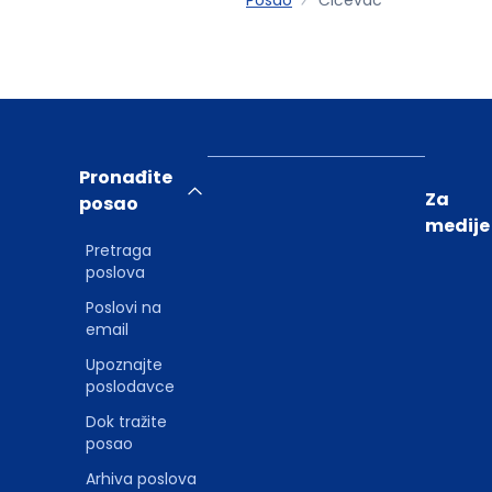
Pronađite
Za
posao
medije
Pretraga
poslova
Poslovi na
email
Upoznajte
poslodavce
Dok tražite
posao
Arhiva poslova