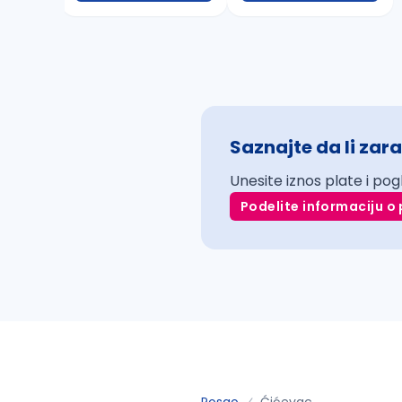
Saznajte da li zara
Unesite iznos plate i pog
Podelite informaciju o 
Posao
Ćićevac