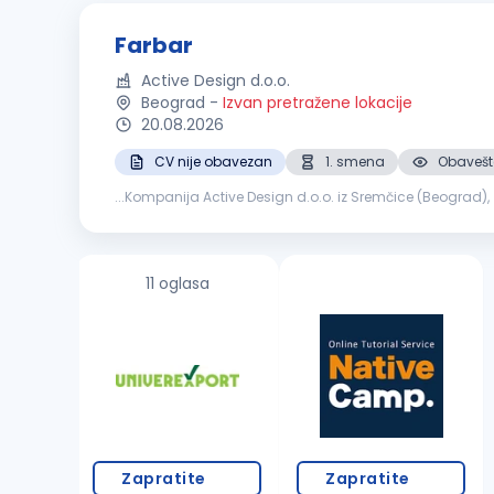
Farbar
Active Design d.o.o.
Beograd
-
Izvan pretražene lokacije
20.08.2026
CV nije obavezan
1. smena
Obavešte
...Kompanija Active Design d.o.o. iz Sremčice (Beograd)
11 oglasa
Zapratite
Zapratite