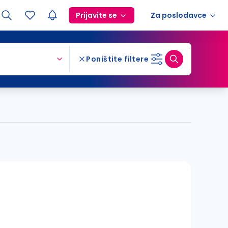
Prijavite se
Za poslodavce
Poništite filtere