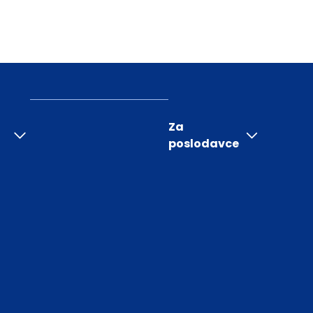
Za
poslodavce