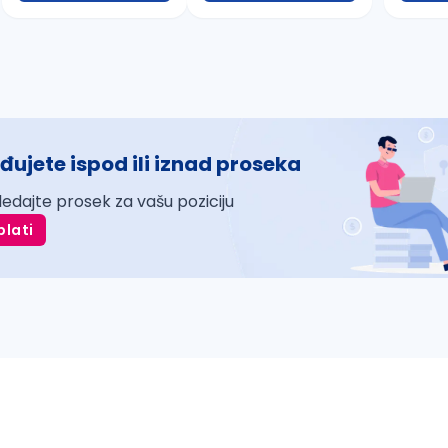
đujete ispod ili iznad proseka
ledajte prosek za vašu poziciju
plati