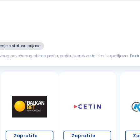
nje o statusu prijave
, zbog povećanog obima posla, proširuje proizvodni tim i zapošljava:
Farb
šmirglanje, gitovanje, farbanje i završna obrada nameštaja Nudimo...
Zapratite
Zapratite
Za