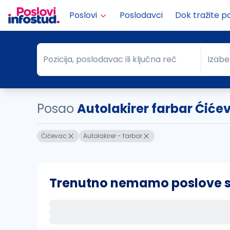
Poslovi
Poslodavci
Dok tražite p
Pozicija, poslodavac ili ključna reč
Izabe
Pozicija, poslodavac ili ključna reč
Grad
Posao
Autolakirer farbar Ćiće
Ćićevac
Autolakirer - farbar
Trenutno nemamo poslove sa 
Ako sačuvate ovu pretragu, obavestićemo va