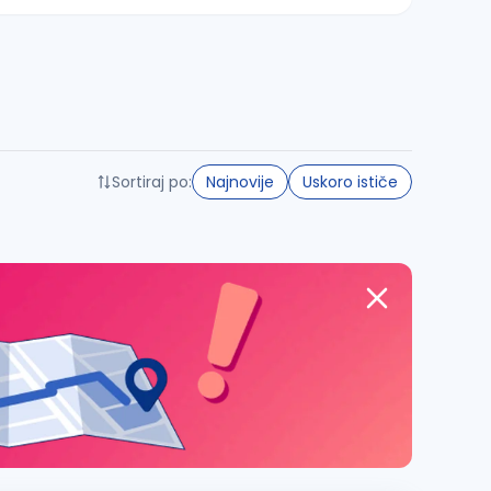
Sortiraj po:
Najnovije
Uskoro ističe