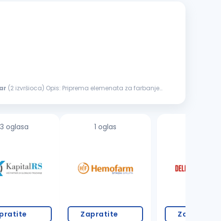
ar
(2 izvršioca) Opis: Priprema elemenata za farbanje
3 oglasa
1 oglas
18 oglasa
pratite
Zapratite
Zapratite