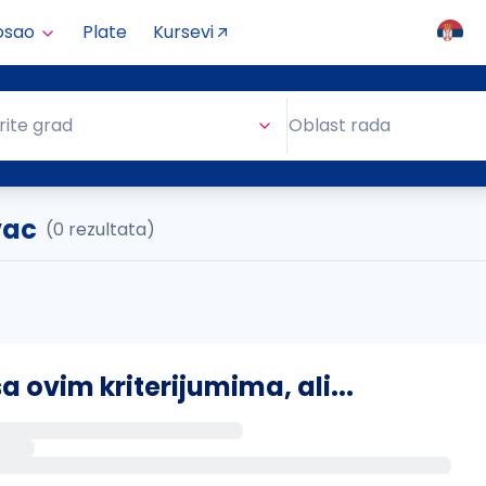
osao
Plate
Kursevi
Oblast rada
rite grad
Oblast rada
vac
(0 rezultata)
ovim kriterijumima, ali...
s putem email-a kada se pojave novi poslovi.