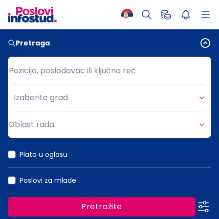
Pretraga
Pozicija, poslodavac ili ključna reč
Pozicija, poslodavac ili ključna reč
Izaberite grad
Grad
Oblast rada
Oblast rada
Plata u oglasu
Poslovi za mlade
Pretražite