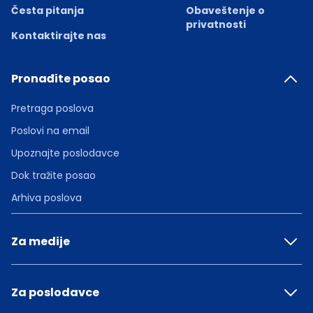
Česta pitanja
Obaveštenje o
privatnosti
Kontaktirajte nas
Pronađite posao
Pretraga poslova
Poslovi na email
Upoznajte poslodavce
Dok tražite posao
Arhiva poslova
Za medije
Za poslodavce