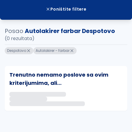
Poništite filtere
Posao
Autolakirer farbar Despotovo
(0 rezultata)
Despotovo
Autolakirer - farbar
Trenutno nemamo poslove sa ovim
kriterijumima, ali...
Ako sačuvate ovu pretragu, obavestićemo vas putem 
uvajte pretragu