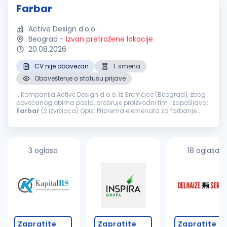
Farbar
Active Design d.o.o.
Beograd
-
Izvan pretražene lokacije
20.08.2026
CV nije obavezan
1. smena
Obaveštenje o statusu prijave
...Kompanija Active Design d.o.o. iz Sremčice (Beograd), zbog
povećanog obima posla, proširuje proizvodni tim i zapošljava:
Farbar
(2 izvršioca) Opis: Priprema elemenata za farbanje
šmirglanje, gitovanje, farbanje i završna obrada nameštaja
Nudimo...
3 oglasa
18 oglasa
Zapratite
Zapratite
Zapratite