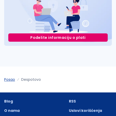
Podelite informaciju o plati
Posao
Despotovo
Blog
RSS
O nama
Uslovi korišćenja