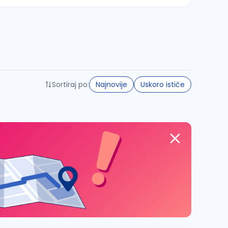
Sortiraj po:
Najnovije
Uskoro ističe