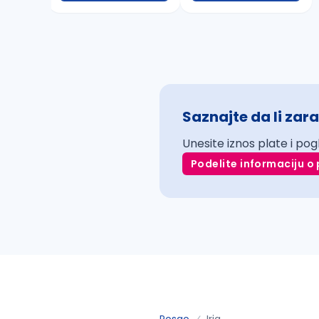
Saznajte da li zara
Unesite iznos plate i pog
Podelite informaciju o 
Posao
Irig