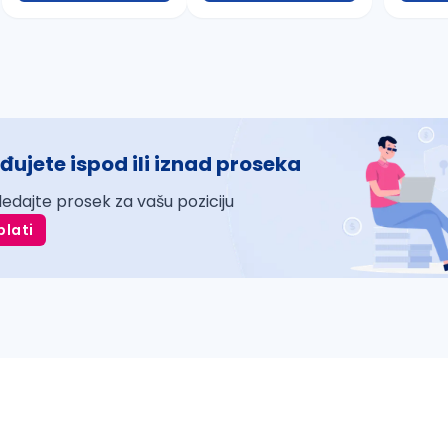
đujete ispod ili iznad proseka
ledajte prosek za vašu poziciju
plati