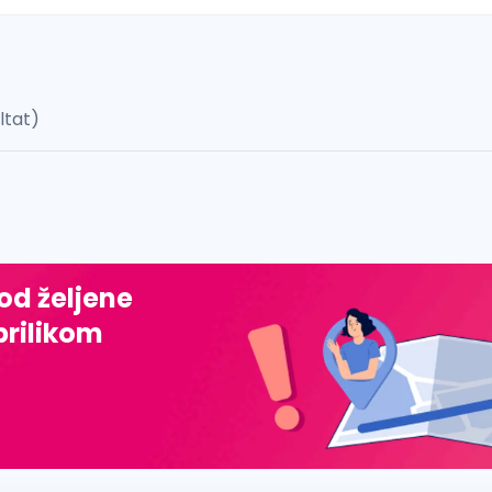
ultat)
 š, đ, ž, dž)
 od željene
prilikom