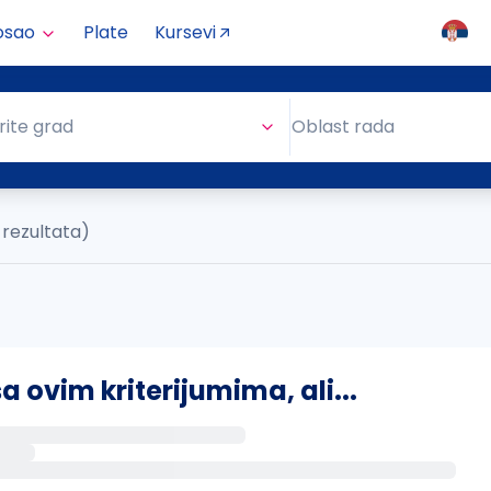
osao
Plate
Kursevi
Oblast rada
rite grad
Oblast rada
 rezultata)
ovim kriterijumima, ali...
s putem email-a kada se pojave novi poslovi.