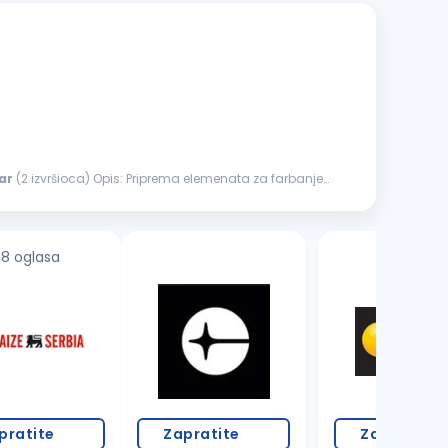
ar
(2 izvršioca) Opis: Priprema elemenata za farbanje
18 oglasa
2 oglasa
pratite
Zapratite
Zapratite