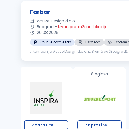
Farbar
Active Design d.o.o.
Beograd
-
Izvan pretražene lokacije
20.08.2026
CV nije obavezan
1. smena
Obavešte
...Kompanija Active Design d.o.o. iz Sremčice (Beograd)
8 oglasa
Zapratite
Zapratite