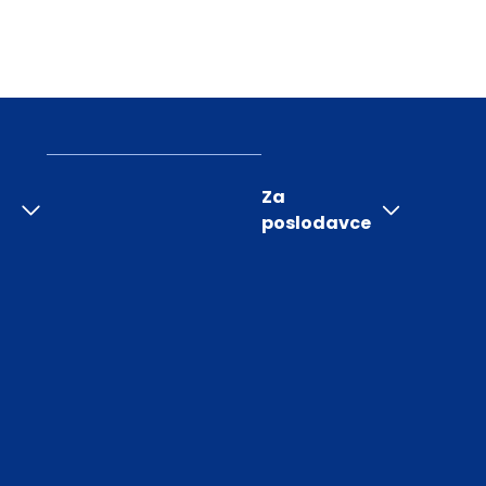
Za
poslodavce