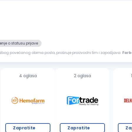
nje o statusu prijave
, zbog povećanog obima posla, proširuje proizvodni tim i zapošljava:
Farb
šmirglanje, gitovanje, farbanje i završna obrada nameštaja Nudimo...
4 oglasa
2 oglasa
Zapratite
Zapratite
Za