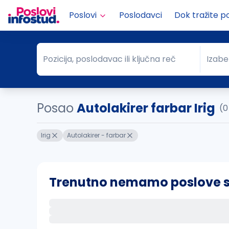
Poslovi
Poslodavci
Dok tražite p
Pozicija, poslodavac ili ključna reč
Izabe
Pozicija, poslodavac ili ključna reč
Grad
Posao
Autolakirer farbar Irig
(0
Irig
Autolakirer - farbar
Trenutno nemamo poslove sa 
Ako sačuvate ovu pretragu, obavestićemo va