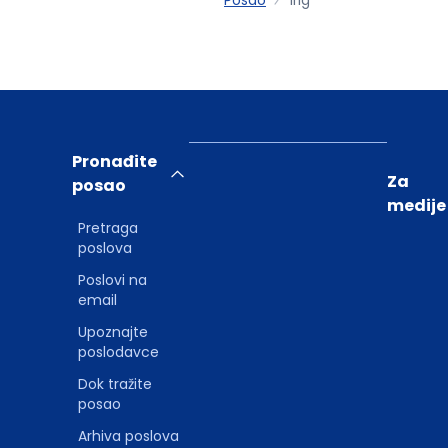
Pronađite
Za
posao
medije
Pretraga
poslova
Poslovi na
email
Upoznajte
poslodavce
Dok tražite
posao
Arhiva poslova