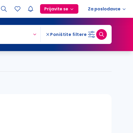
Prijavite se
Za poslodavce
Poništite filtere