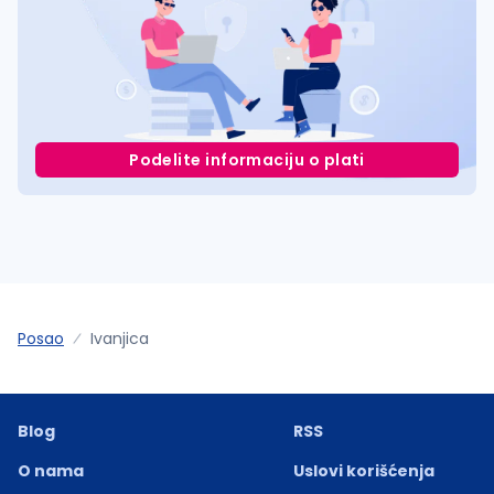
Podelite informaciju o plati
Posao
Ivanjica
Blog
RSS
O nama
Uslovi korišćenja