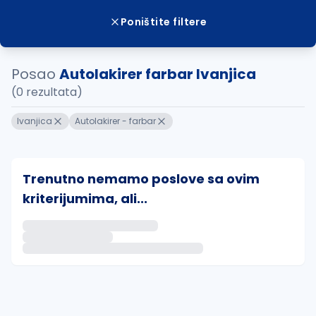
Poništite filtere
Posao
Autolakirer farbar Ivanjica
(0 rezultata)
Ivanjica
Autolakirer - farbar
Trenutno nemamo poslove sa ovim
kriterijumima, ali...
Ako sačuvate ovu pretragu, obavestićemo vas putem 
uvajte pretragu