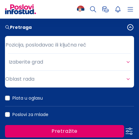
Pretraga
Pozicija, poslodavac ili ključna reč
Pozicija, poslodavac ili ključna reč
Izaberite grad
Grad
Oblast rada
Oblast rada
Plata u oglasu
Poslovi za mlade
Pretražite