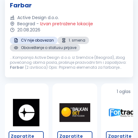
Farbar
Active Design d.o.o.
Beograd
-
Izvan pretražene lokacije
20.08.2026
CV nije obavezan
1. smena
Obaveštenje o statusu prijave
...Kompanija Active Design d.o.o. iz Sremčice (Beograd), zbog
povećanog obima posla, proširuje proizvodni tim i zapošljava:
Farbar
(2 izvršioca) Opis: Priprema elemenata za farbanje
šmirglanje, gitovanje, farbanje i završna obrada nameštaja
Nudimo...
1 oglas
Zapratite
Zapratite
Zapratite