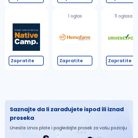
1 oglas
11 oglasa
Zapratite
Zapratite
Zapratite
Saznajte da li zarađujete ispod ili iznad
proseka
Unesite iznos plate i pogledajte prosek za vašu poziciju