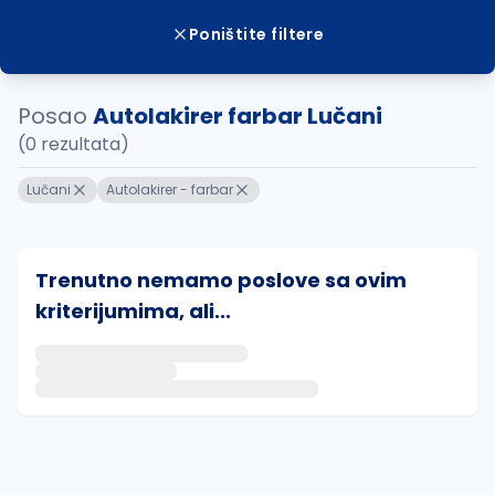
Poništite filtere
Posao
Autolakirer farbar Lučani
(0 rezultata)
Lučani
Autolakirer - farbar
Trenutno nemamo poslove sa ovim
kriterijumima, ali...
Ako sačuvate ovu pretragu, obavestićemo vas putem 
uvajte pretragu