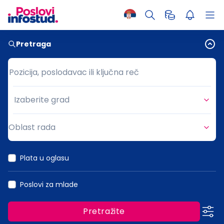
Pretraga
Pozicija, poslodavac ili ključna reč
Pozicija, poslodavac ili ključna reč
Izaberite grad
Grad
Oblast rada
Oblast rada
Plata u oglasu
Poslovi za mlade
Pretražite