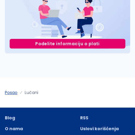
Podelite informaciju o plati
Posao
Lučani
Blog
RSS
O nama
Uslovi korišćenja