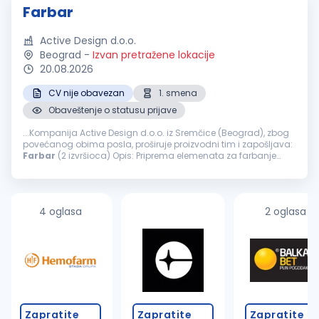
Farbar
Active Design d.o.o.
Beograd
-
Izvan pretražene lokacije
20.08.2026
CV nije obavezan
1. smena
Obaveštenje o statusu prijave
...Kompanija Active Design d.o.o. iz Sremčice (Beograd), zbog
povećanog obima posla, proširuje proizvodni tim i zapošljava:
Farbar
(2 izvršioca) Opis: Priprema elemenata za farbanje
šmirglanje, gitovanje, farbanje i završna obrada nameštaja
Nudimo...
4 oglasa
2 oglasa
Zapratite
Zapratite
Zapratite