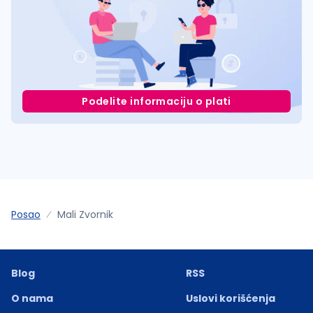
Podelite informaciju o plati
Posao
Mali Zvornik
Blog
RSS
O nama
Uslovi korišćenja