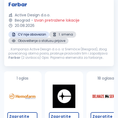
Farbar
Active Design d.o.o.
Beograd
-
Izvan pretražene lokacije
20.08.2026
CV nije obavezan
1. smena
Obaveštenje o statusu prijave
...Kompanija Active Design d.o.o. iz Sremčice (Beograd), zbog
povećanog obima posla, proširuje proizvodni tim i zapošljava:
Farbar
(2 izvršioca) Opis: Priprema elemenata za farbanje
šmirglanje, gitovanje, farbanje i završna obrada nameštaja
Nudimo...
1 oglas
18 oglasa
Zapratite
Zapratite
Zapratite