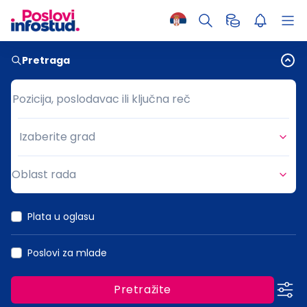
Pretraga
Pozicija, poslodavac ili ključna reč
Pozicija, poslodavac ili ključna reč
Izaberite grad
Grad
Oblast rada
Oblast rada
Plata u oglasu
Poslovi za mlade
Pretražite