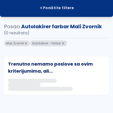
Poništite filtere
Posao
Autolakirer farbar Mali Zvornik
(0 rezultata)
Mali Zvornik
Autolakirer - farbar
Trenutno nemamo poslove sa ovim
kriterijumima, ali...
Ako sačuvate ovu pretragu, obavestićemo vas putem 
uvajte pretragu