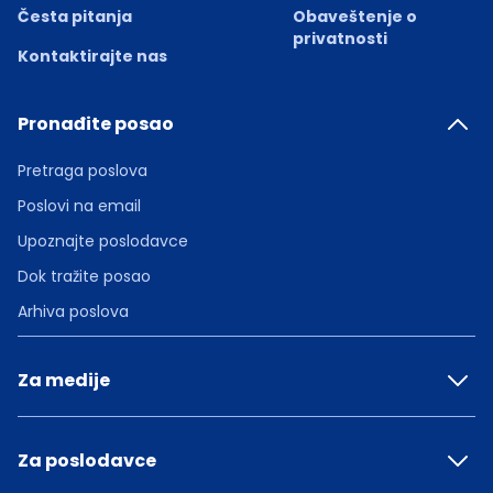
Česta pitanja
Obaveštenje o
privatnosti
Kontaktirajte nas
Pronađite posao
Pretraga poslova
Poslovi na email
Upoznajte poslodavce
Dok tražite posao
Arhiva poslova
Za medije
Za poslodavce