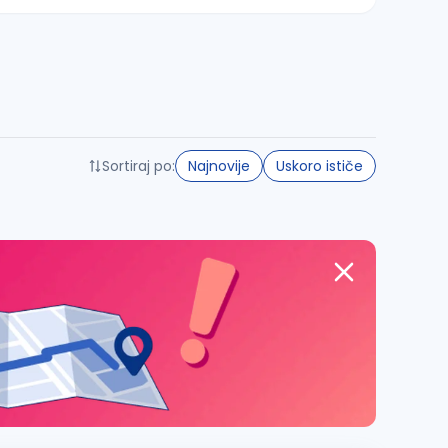
Sortiraj po:
Najnovije
Uskoro ističe