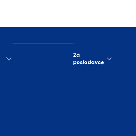
Za
poslodavce