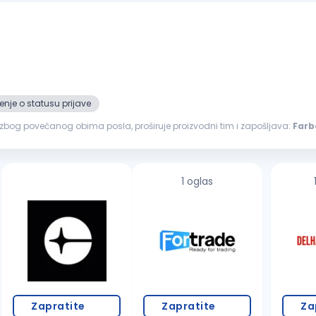
nje o statusu prijave
, zbog povećanog obima posla, proširuje proizvodni tim i zapošljava:
Farb
šmirglanje, gitovanje, farbanje i završna obrada nameštaja Nudimo...
1 oglas
Zapratite
Zapratite
Za