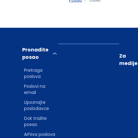
Pronađite
Za
posao
medije
Pretraga
poslova
Poslovi na
email
Upoznajte
poslodavce
Dok tražite
posao
Arhiva poslova