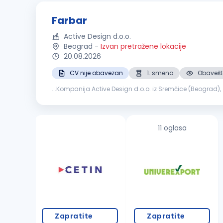
Farbar
Active Design d.o.o.
Beograd
-
Izvan pretražene lokacije
20.08.2026
CV nije obavezan
1. smena
Obavešte
...Kompanija Active Design d.o.o. iz Sremčice (Beograd)
11 oglasa
Zapratite
Zapratite