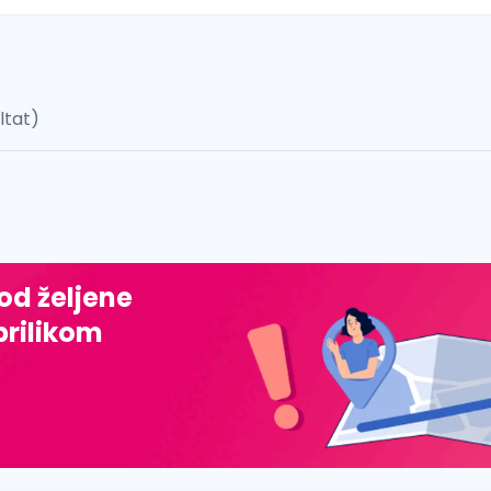
ultat)
 š, đ, ž, dž)
 od željene
prilikom