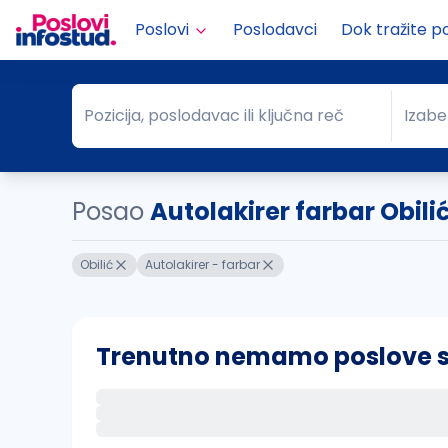
Poslovi
Poslodavci
Dok tražite p
Pozicija, poslodavac ili ključna reč
Izabe
Pozicija, poslodavac ili ključna reč
Grad
Posao
Autolakirer farbar Obili
Obilić
Autolakirer - farbar
Trenutno nemamo poslove sa 
Ako sačuvate ovu pretragu, obavestićemo va