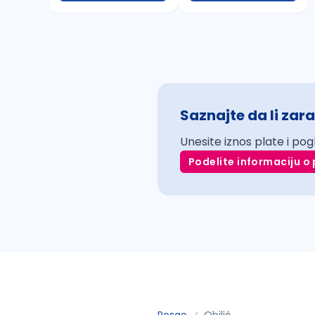
Saznajte da li zara
Unesite iznos plate i pog
Podelite informaciju o 
Posao
Obilić