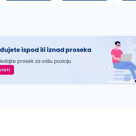
đujete ispod ili iznad proseka
ledajte prosek za vašu poziciju
plati