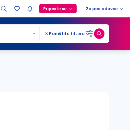
Prijavite se
Za poslodavce
Poništite filtere