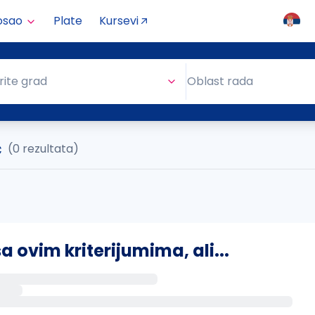
osao
Plate
Kursevi
Oblast rada
rite grad
Oblast rada
ć
(0 rezultata)
ovim kriterijumima, ali...
s putem email-a kada se pojave novi poslovi.