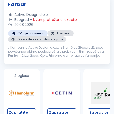
Farbar
Active Design d.o.o.
Beograd
-
Izvan pretražene lokacije
20.08.2026
CV nije obavezan
1. smena
Obaveštenje o statusu prijave
...Kompanija Active Design d.o.o. iz Sremčice (Beograd), zbog
povećanog obima posla, proširuje proizvodni tim i zapošljava:
Farbar
(2 izvršioca) Opis: Priprema elemenata za farbanje
šmirglanje, gitovanje, farbanje i završna obrada nameštaja
Nudimo...
4 oglasa
Zapratite
Zapratite
Zapratite