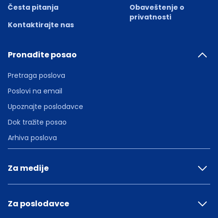
Česta pitanja
Obaveštenje o
privatnosti
Kontaktirajte nas
Pronađite posao
Pretraga poslova
Poslovi na email
Upoznajte poslodavce
Dok tražite posao
Arhiva poslova
Za medije
Za poslodavce