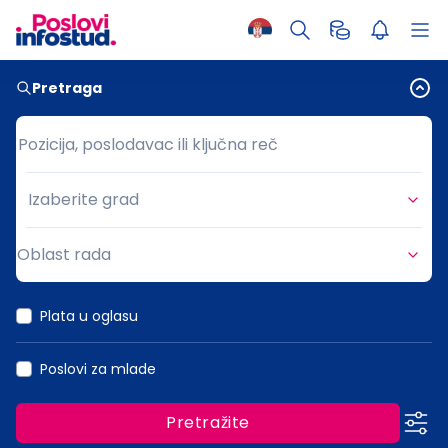
Pretraga
Pozicija, poslodavac ili ključna reč
Pozicija, poslodavac ili ključna reč
Izaberite grad
Grad
Oblast rada
Oblast rada
Plata u oglasu
Poslovi za mlade
Pretražite