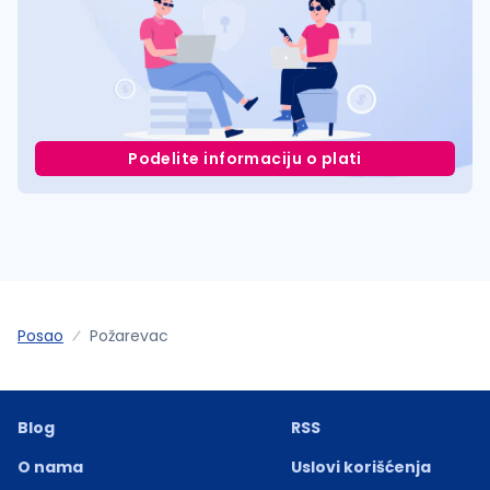
Podelite informaciju o plati
Posao
Požarevac
Blog
RSS
O nama
Uslovi korišćenja