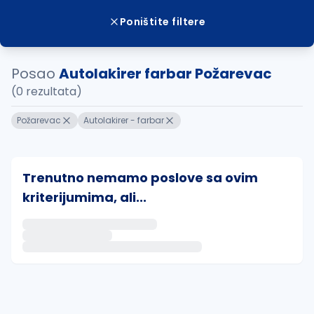
Poništite filtere
Posao
Autolakirer farbar Požarevac
(0 rezultata)
Požarevac
Autolakirer - farbar
Trenutno nemamo poslove sa ovim
kriterijumima, ali...
Ako sačuvate ovu pretragu, obavestićemo vas putem 
uvajte pretragu