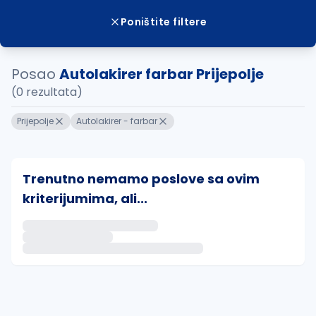
Poništite filtere
Posao
Autolakirer farbar Prijepolje
(0 rezultata)
Prijepolje
Autolakirer - farbar
Trenutno nemamo poslove sa ovim
kriterijumima, ali...
Ako sačuvate ovu pretragu, obavestićemo vas putem 
uvajte pretragu