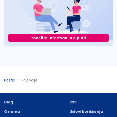
Podelite informaciju o plati
Posao
Prijepolje
Blog
RSS
O nama
Uslovi korišćenja