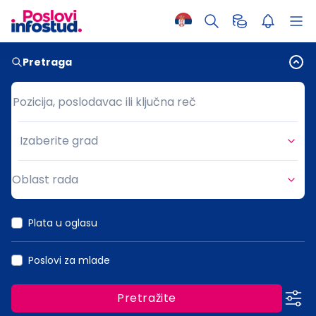
Pretraga
Pozicija, poslodavac ili ključna reč
Pozicija, poslodavac ili ključna reč
Izaberite grad
Grad
Oblast rada
Oblast rada
Plata u oglasu
Poslovi za mlade
Pretražite