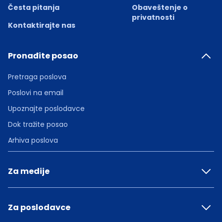
Česta pitanja
Obaveštenje o
privatnosti
Kontaktirajte nas
Pronađite posao
Pretraga poslova
Poslovi na email
Upoznajte poslodavce
Dok tražite posao
Arhiva poslova
Za medije
Za poslodavce