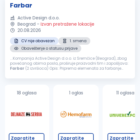
Farbar
Active Design d.o.o.
Beograd
-
Izvan pretražene lokacije
20.08.2026
CV nije obavezan
1. smena
Obaveštenje o statusu prijave
...Kompanija Active Design d.o.o. iz Sremčice (Beograd), zbog
povećanog obima posla, proširuje proizvodni tim i zapošljava:
Farbar
(2 izvršioca) Opis: Priprema elemenata za farbanje
šmirglanje, gitovanje, farbanje i završna obrada nameštaja
Nudimo...
18 oglasa
1 oglas
11 oglasa
Zapratite
Zapratite
Zapratite