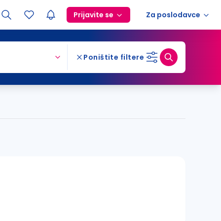
Prijavite se
Za poslodavce
Poništite filtere