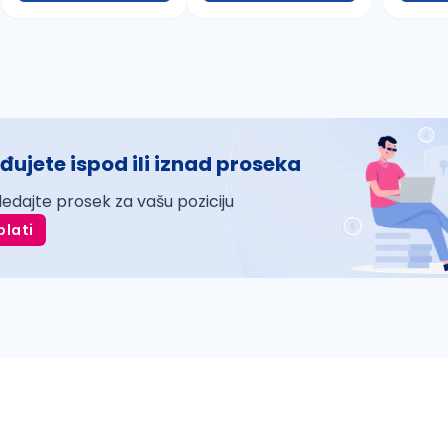
đujete ispod ili iznad proseka
ledajte prosek za vašu poziciju
plati