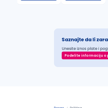
Saznajte da li zara
Unesite iznos plate i pog
Podelite informaciju o 
Posao
Priština