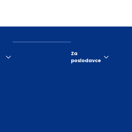
Za
poslodavce