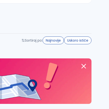
Sortiraj po:
Najnovije
Uskoro ističe