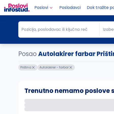
Poslovi
Poslodavci
Dok tražite p
Pozicija, poslodavac ili ključna reč
Izabe
Pozicija, poslodavac ili ključna reč
Grad
Posao
Autolakirer farbar Prišt
Priština
Autolakirer - farbar
Trenutno nemamo poslove sa 
Ako sačuvate ovu pretragu, obavestićemo va