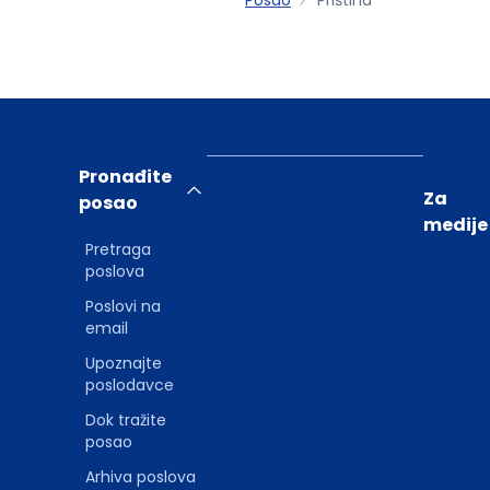
Pronađite
Za
posao
medije
Pretraga
poslova
Poslovi na
email
Upoznajte
poslodavce
Dok tražite
posao
Arhiva poslova