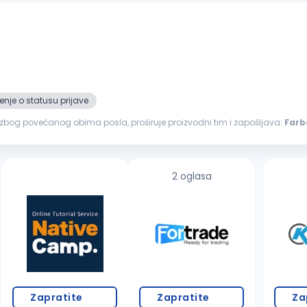
nje o statusu prijave
, zbog povećanog obima posla, proširuje proizvodni tim i zapošljava:
Farb
šmirglanje, gitovanje, farbanje i završna obrada nameštaja Nudimo...
2 oglasa
Zapratite
Zapratite
Za