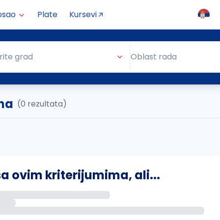
osao
Plate
Kursevi
Oblast rada
rite grad
Oblast rada
ina
(0 rezultata)
ovim kriterijumima, ali...
s putem email-a kada se pojave novi poslovi.