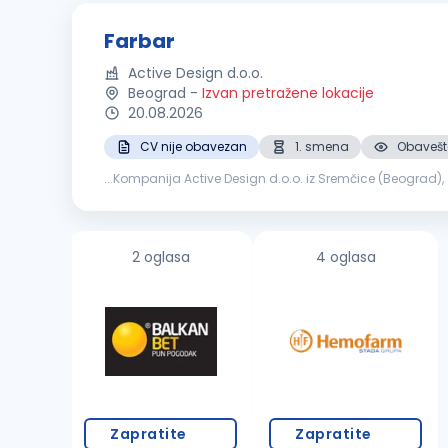
Farbar
Active Design d.o.o.
Beograd
-
Izvan pretražene lokacije
20.08.2026
CV nije obavezan
1. smena
Obavešte
...Kompanija Active Design d.o.o. iz Sremčice (Beograd)
2 oglasa
4 oglasa
Zapratite
Zapratite