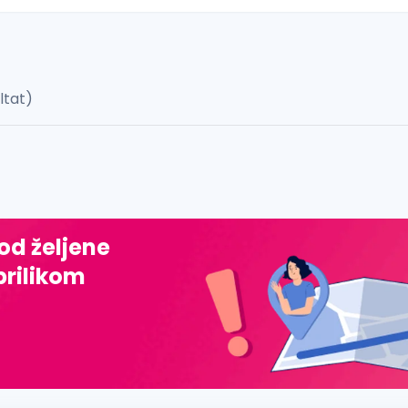
ultat)
 š, đ, ž, dž)
 od željene
prilikom